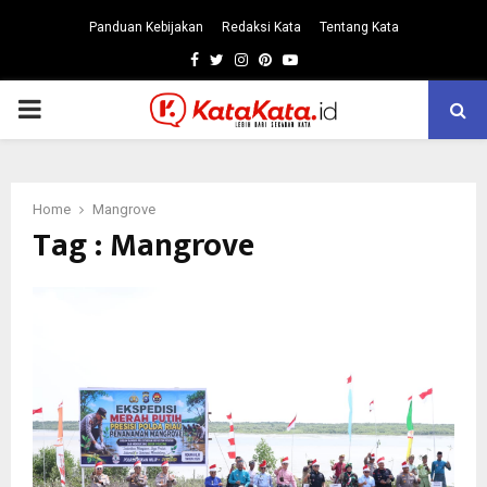
Panduan Kebijakan
Redaksi Kata
Tentang Kata
Facebook
Twitter
Instagram
Pinterest
Youtube
PRIMARY
MENU
Home
Mangrove
Tag : Mangrove