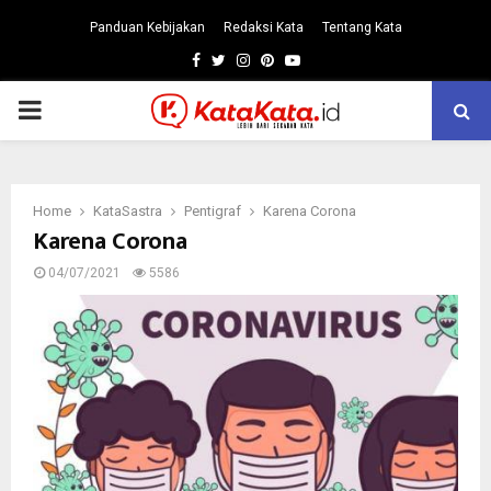
Panduan Kebijakan
Redaksi Kata
Tentang Kata
Facebook
Twitter
Instagram
Pinterest
Youtube
PRIMARY
MENU
Home
KataSastra
Pentigraf
Karena Corona
Karena Corona
04/07/2021
5586