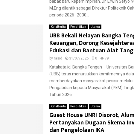
babak baru kepemimpinan. Dr. Erwin Setyo Nu
M.Eng dilantik sebagai Direktur Politeknik Cal
periode 2026–2030...
KataBerita
Pendidikan
Utama
UBB Bekali Nelayan Bangka Ten
Keuangan, Dorong Kesejahtera
Edukasi dan Bantuan Alat Tan
by
rasid
31/07/2026
0
79
Katakata.id, Bangka Tengah – Universitas Ba
(UBB) terus menunjukkan komitmennya dal
memberdayakan masyarakat pesisir melalui
Pengabdian kepada Masyarakat (PkM) Tingka
Tahun 2026....
KataBerita
Pendidikan
Utama
Guest House UNRI Disorot, Alum
Pertanyakan Dugaan Skema Inv
dan Pengelolaan IKA