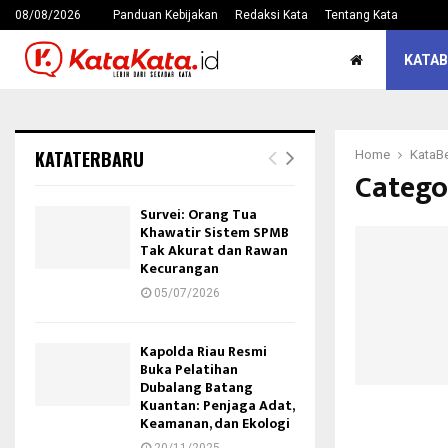
08/08/2026
Panduan Kebijakan
Redaksi Kata
Tentang Kata
KATAB
KATATERBARU
Home
KataBe
Catego
Survei: Orang Tua
Khawatir Sistem SPMB
Tak Akurat dan Rawan
Kecurangan
05/07/2026
Kapolda Riau Resmi
Buka Pelatihan
Dubalang Batang
Kuantan: Penjaga Adat,
Keamanan, dan Ekologi