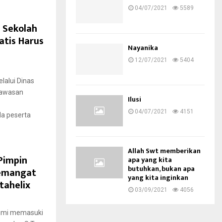
04/07/2021
5589
 Sekolah
atis Harus
Nayanika
12/07/2021
5404
lalui Dinas
gawasan
Ilusi
04/07/2021
4151
a peserta
Allah Swt memberikan
Pimpin
apa yang kita
butuhkan, bukan apa
Semangat
yang kita inginkan
tahelix
03/09/2021
4056
resmi memasuki