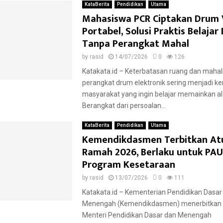
KataBerita
Pendidikan
Utama
Mahasiswa PCR Ciptakan Drum 
Portabel, Solusi Praktis Belaja
Tanpa Perangkat Mahal
by
rasid
14/07/2026
0
126
Katakata.id – Keterbatasan ruang dan maha
perangkat drum elektronik sering menjadi ke
masyarakat yang ingin belajar memainkan al
Berangkat dari persoalan...
KataBerita
Pendidikan
Utama
Kemendikdasmen Terbitkan At
Ramah 2026, Berlaku untuk PA
Program Kesetaraan
by
rasid
13/07/2026
0
111
Katakata.id – Kementerian Pendidikan Dasar
Menengah (Kemendikdasmen) menerbitkan 
Menteri Pendidikan Dasar dan Menengah