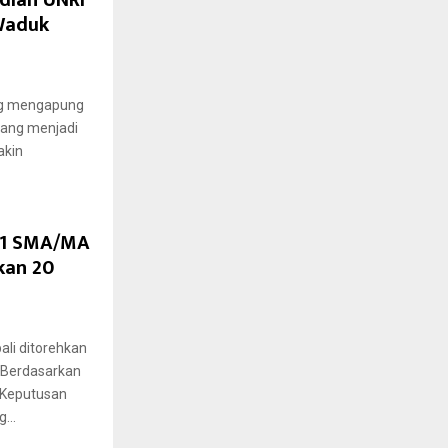
dian UNRI
Waduk
ng mengapung
ang menjadi
akin
11 SMA/MA
kan 20
li ditorehkan
 Berdasarkan
 Keputusan
...