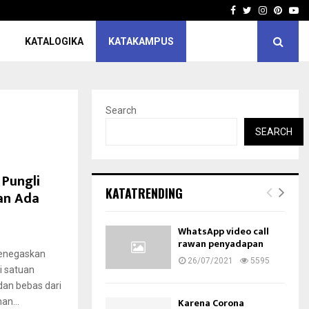
Facebook
Twitter
Instagra
Pinter
Yo
KATALOGIKA
KATAKAMPUS
Search
SEARCH
 Pungli
KATATRENDING
gan Ada
WhatsApp video call
rawan penyadapan
menegaskan
26/07/2021
5595
i satuan
 dan bebas dari
Karena Corona
an...