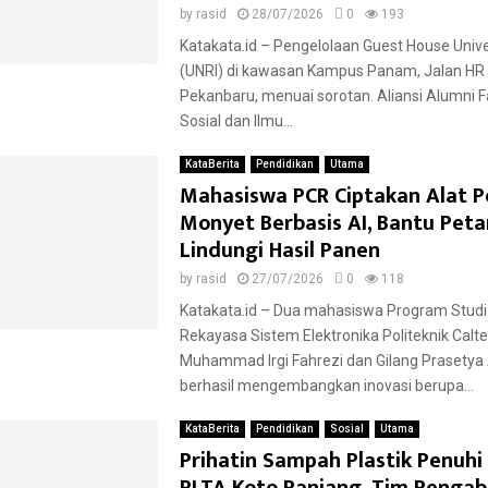
by
rasid
28/07/2026
0
193
Katakata.id – Pengelolaan Guest House Unive
(UNRI) di kawasan Kampus Panam, Jalan HR
Pekanbaru, menuai sorotan. Aliansi Alumni F
Sosial dan Ilmu...
KataBerita
Pendidikan
Utama
Mahasiswa PCR Ciptakan Alat P
Monyet Berbasis AI, Bantu Peta
Lindungi Hasil Panen
by
rasid
27/07/2026
0
118
Katakata.id – Dua mahasiswa Program Studi
Rekayasa Sistem Elektronika Politeknik Calte
Muhammad Irgi Fahrezi dan Gilang Prasetya
berhasil mengembangkan inovasi berupa...
KataBerita
Pendidikan
Sosial
Utama
Prihatin Sampah Plastik Penuh