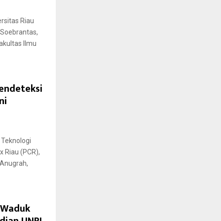
rsitas Riau
 Soebrantas,
akultas Ilmu
endeteksi
ni
 Teknologi
x Riau (PCR),
 Anugrah,
i Waduk