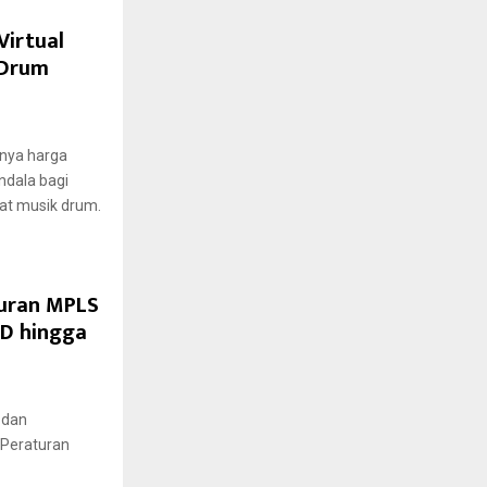
Virtual
r Drum
lnya harga
ndala bagi
at musik drum.
uran MPLS
UD hingga
 dan
Peraturan