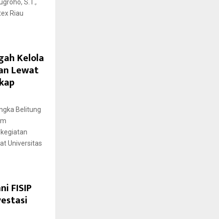
groho, S.T.,
tex Riau
gah Kelola
an Lewat
gkap
ngka Belitung
am
 kegiatan
t Universitas
ni FISIP
estasi