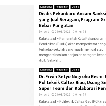
KataBerita
Pendidikan
Utama
Disdik Pekanbaru Ancam Sanksi
yang Jual Seragam, Program Gr
Bebas Pungutan
by
rasid
04/08/2026
0
73
Katakata.id – Pemerintah Kota Pekanbaru me
Pendidikan (Disdik) akan memperketat pen
terhadap sekolah yang masih menjual atau
mengoordinasikan penjualan seragam kepad
didik. Sekolah...
KataBerita
Pendidikan
Utama
Dr. Erwin Setyo Nugroho Resmi 
Politeknik Caltex Riau, Usung 
Super Team dan Kolaborasi Pen
by
rasid
03/08/2026
0
79
Katakata.id – Politeknik Caltex Riau (PCR) 