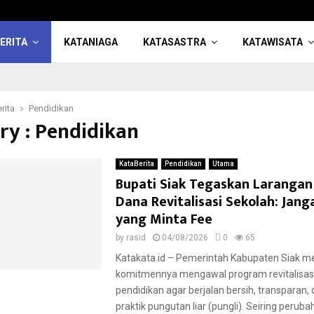
ERITA
KATANIAGA
KATASASTRA
KATAWISATA
rita
Pendidikan
ry : Pendidikan
KataBerita
Pendidikan
Utama
Bupati Siak Tegaskan Larangan
Dana Revitalisasi Sekolah: Jan
yang Minta Fee
by
rasid
04/08/2026
0
65
Katakata.id – Pemerintah Kabupaten Siak 
komitmennya mengawal program revitalisas
pendidikan agar berjalan bersih, transparan,
praktik pungutan liar (pungli). Seiring perubah