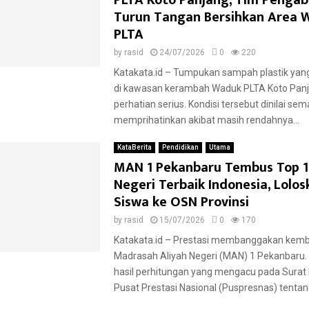
PLTA Koto Panjang, Tim Pengab
Turun Tangan Bersihkan Area 
PLTA
by
rasid
24/07/2026
0
220
Katakata.id – Tumpukan sampah plastik ya
di kawasan kerambah Waduk PLTA Koto Panj
perhatian serius. Kondisi tersebut dinilai sem
memprihatinkan akibat masih rendahnya...
KataBerita
Pendidikan
Utama
MAN 1 Pekanbaru Tembus Top 
Negeri Terbaik Indonesia, Lolos
Siswa ke OSN Provinsi
by
rasid
15/07/2026
0
170
Katakata.id – Prestasi membanggakan kemba
Madrasah Aliyah Negeri (MAN) 1 Pekanbaru.
hasil perhitungan yang mengacu pada Surat
Pusat Prestasi Nasional (Puspresnas) tentang