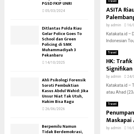
Travel
PGSD FKIP UNRI
ASITA Riau
05/03/2024
Palemban
by
admin
16/
Ditlantas Polda Riau
Gelar Police Goes To
Katakata.id – 
School dan Green
Indonesian Tou
Policing di SMK
Muhammadiyah 3
Travel
Pekanbaru
HK: Trafi
14/10/2025
Signifikan
by
admin
24/
Ahli Psikologi Forensik
Soroti Pembuktian
Katakata.id – 
Kasus Abdul Wahid: Jika
atau Ahad (23/
Unsur Niat Tak Utuh,
Hakim Bisa Ragu
Travel
26/06/2026
Penumpang
Maskapai 
Berpemilu Namun
by
admin
16/
Tidak Berdemokrasi,