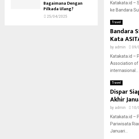
Bagaimana Dengan
Katakata.id –
Pilkada Ulang?
ke Bandara Sul
25/04/2025
Travel
Bandara SS
Kata ASIT
by
admin
09/
Katakata.id –
Association of
internasional...
Travel
Dispar Si
Akhir Janu
by
admin
10/
Katakata.id –
Pariwisata Ria
Januari...