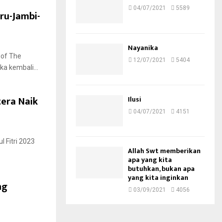
04/07/2021
5589
ru-Jambi-
Nayanika
 of The
12/07/2021
5404
a kembali...
tera Naik
Ilusi
04/07/2021
4151
 Fitri 2023
Allah Swt memberikan
apa yang kita
butuhkan, bukan apa
yang kita inginkan
ng
03/09/2021
4056