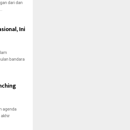
gan dari dan
..
ional, Ini
alam
sulan bandara
nching
an agenda
 akhir