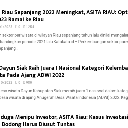
a Riau Sepanjang 2022 Meningkat, ASITA RIAU: Opt
23 Ramai ke Riau
01/2023
0
1254
ektor pariwisata di wilayah Riau sepanjang tahun lalu dinilai mengala
bandingkan periode 2021 lalu Katakata.id – Perkembangan sektor pariw
epanjang...
ayun Siak Raih Juara I Nasional Kategori Kelemb
ta Pada Ajang ADWI 2022
10/2022
0
980
Desa wisata Dayun Kabupaten Siak meraih juara 1 nasional dalam kateg
sa wisata di ajang Anugerah Desa Wisata Indonesia (ADWI) 2022. Kegi
duga Menipu Investor, ASITA Riau: Kasus Investas
a Bodong Harus Diusut Tuntas