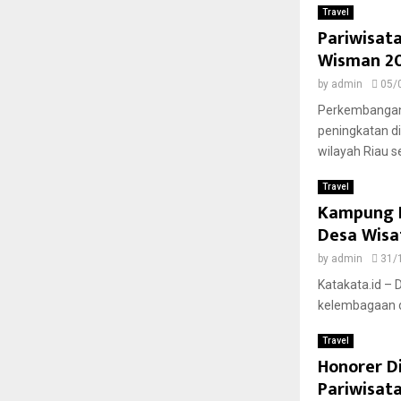
Travel
Pariwisat
Wisman 20
by
admin
05/
Perkembangan s
peningkatan di
wilayah Riau s
Travel
Kampung D
Desa Wisa
by
admin
31/
Katakata.id – 
kelembagaan de
Travel
Honorer Di
Pariwisat