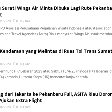
 Surati Wings Air Minta Dibuka Lagi Rute Pekanba
g
05/2023
0
2463
DPD Asosiasi Perusahaan Perjalanan Wisata Indonesia atau Association
rs and Travel Agencies (Asita) Riau, menyurati Wings Air untuk membuk
k Kendaraan yang Melintas di Ruas Tol Trans Suma
04/2023
0
1932
Terhitung H-7 Lebaran 2023 atau Sabtu (15/4/23) hingga H+1 lebaran Idul
4) kemarin, Hutama Karya (HK) mencatat lonjakan trafik...
 dari Jakarta ke Pekanbaru Full, ASITA Riau Doro
Ajukan Extra Flight
04/2023
0
1669