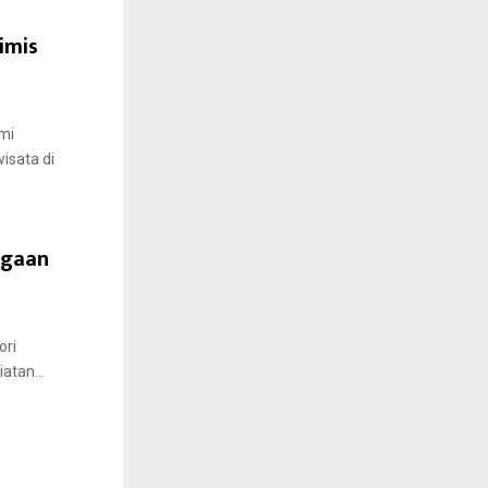
imis
mi
isata di
agaan
ori
atan...
i