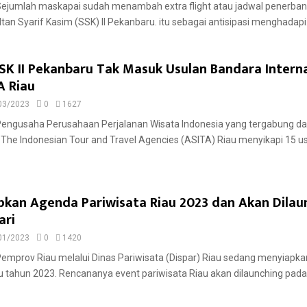
 Sejumlah maskapai sudah menambah extra flight atau jadwal penerban
tan Syarif Kasim (SSK) II Pekanbaru. itu sebagai antisipasi menghadapi.
K II Pekanbaru Tak Masuk Usulan Bandara Internas
A Riau
03/2023
0
1627
 Pengusaha Perusahaan Perjalanan Wisata Indonesia yang tergabung d
 The Indonesian Tour and Travel Agencies (ASITA) Riau menyikapi 15 u
apkan Agenda Pariwisata Riau 2023 dan Akan Dilau
ari
01/2023
0
1420
 Pemprov Riau melalui Dinas Pariwisata (Dispar) Riau sedang menyiapk
u tahun 2023. Rencananya event pariwisata Riau akan dilaunching pada