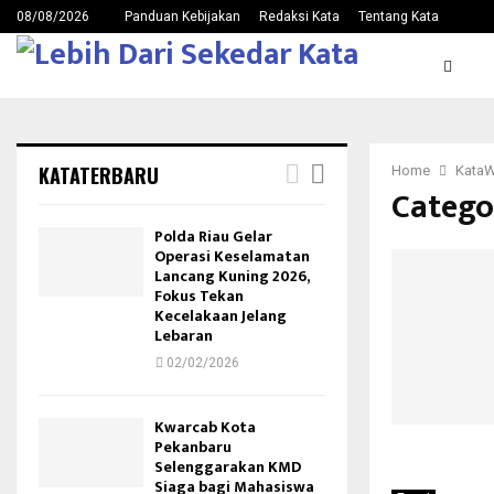
08/08/2026
Panduan Kebijakan
Redaksi Kata
Tentang Kata
KATATERBARU
Home
KataW
Categor
Polda Riau Gelar
Operasi Keselamatan
Lancang Kuning 2026,
Fokus Tekan
Kecelakaan Jelang
Lebaran
02/02/2026
Kwarcab Kota
Pekanbaru
Selenggarakan KMD
Siaga bagi Mahasiswa