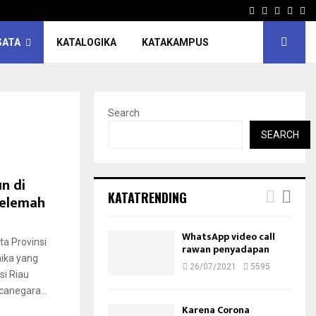
Facebook
Twitter
Instagr
Pinte
Yo
SATA
KATALOGIKA
KATAKAMPUS
Search
SEARCH
n di
KATATRENDING
Melemah
WhatsApp video call
a Provinsi
rawan penyadapan
ika yang
26/07/2021
5595
si Riau
anegara...
Karena Corona