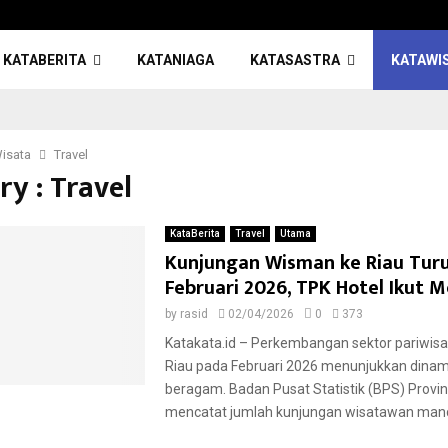
KATABERITA
KATANIAGA
KATASASTRA
KATAWI
isata
Travel
y : Travel
KataBerita
Travel
Utama
Kunjungan Wisman ke Riau Turu
Februari 2026, TPK Hotel Ikut 
by
rasid
02/04/2026
0
373
Katakata.id – Perkembangan sektor pariwisat
Riau pada Februari 2026 menunjukkan dinam
beragam. Badan Pusat Statistik (BPS) Provin
mencatat jumlah kunjungan wisatawan manc