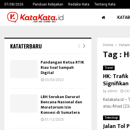
07/08/2026
Panduan Kebijakan
Redaksi Kata
Tentang Kata
KATAB
KATATERBARU
Home
Hutam
Tag : 
Pandangan Ketua RTIK
Riau Soal Sampah
Travel
Digital
HK: Trafi
03/03/2022
Signifikan
by
admin
24/
LBH Serukan Darurat
Katakata.id – 
Bencana Nasional dan
Moratorium Izin
atau Ahad (23/
Konsesi di Sumatera
Teknologi
01/12/2025
Jalan Tol