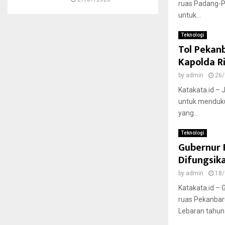
ruas Padang-P
untuk...
Teknologi
Tol Pekan
Kapolda R
by
admin
26/
Katakata.id –
untuk menduku
yang...
Teknologi
Gubernur 
Difungsik
by
admin
18/
Katakata.id – 
ruas Pekanbar
Lebaran tahun 