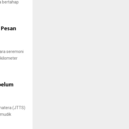
a bertahap
 Pesan
cara seremoni
 kilometer
belum
umatera (JTTS)
 mudik