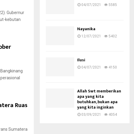
04/07/2021
5585
22). Gubernur
but-kebutan
Nayanika
12/07/2021
5402
ober
Ilusi
04/07/2021
4150
u-Bangkinang
operasional
Allah Swt memberikan
apa yang kita
butuhkan, bukan apa
atera Ruas
yang kita inginkan
03/09/2021
4054
Trans Sumatera