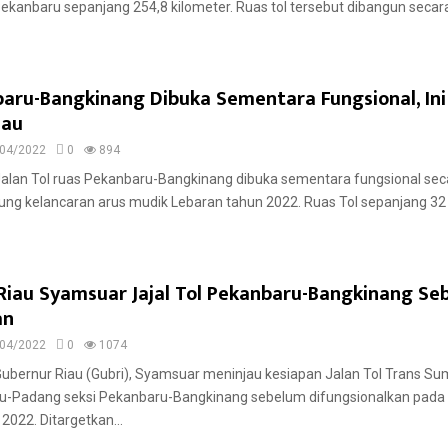
ekanbaru sepanjang 254,8 kilometer. Ruas tol tersebut dibangun secar
baru-Bangkinang Dibuka Sementara Fungsional, Ini
iau
04/2022
0
894
 Jalan Tol ruas Pekanbaru-Bangkinang dibuka sementara fungsional se
ng kelancaran arus mudik Lebaran tahun 2022. Ruas Tol sepanjang 32
Riau Syamsuar Jajal Tol Pekanbaru-Bangkinang Se
an
04/2022
0
1074
Gubernur Riau (Gubri), Syamsuar meninjau kesiapan Jalan Tol Trans S
u-Padang seksi Pekanbaru-Bangkinang sebelum difungsionalkan pada
2022. Ditargetkan...