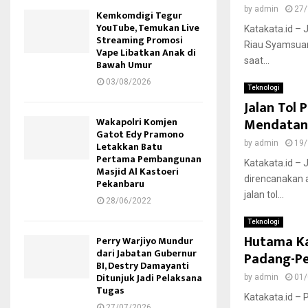
by
admin
27/
Kemkomdigi Tegur
YouTube, Temukan Live
Katakata.id – 
Streaming Promosi
Riau Syamsuar
Vape Libatkan Anak di
saat...
Bawah Umur
03/08/2026
Teknologi
Jalan Tol
Mendata
Wakapolri Komjen
Gatot Edy Pramono
by
admin
19/
Letakkan Batu
Pertama Pembangunan
Katakata.id –
Masjid Al Kastoeri
direncanakan a
Pekanbaru
jalan tol...
28/06/2022
Teknologi
Hutama Ka
Perry Warjiyo Mundur
dari Jabatan Gubernur
Padang-P
BI, Destry Damayanti
Ditunjuk Jadi Pelaksana
by
admin
01/
Tugas
Katakata.id –
27/07/2026