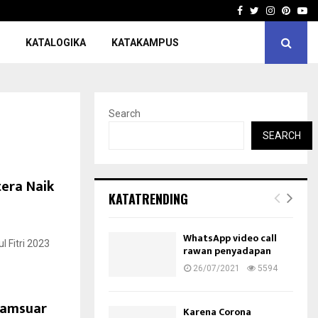
Facebook
Twitter
Instagra
Pinter
Yo
KATALOGIKA
KATAKAMPUS
Search
SEARCH
tera Naik
KATATRENDING
WhatsApp video call
 Fitri 2023
rawan penyadapan
26/07/2021
5594
Syamsuar
Karena Corona