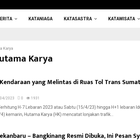
ERITA
KATANIAGA
KATASASTRA
KATAWISATA
a Karya
Hutama Karya
k Kendaraan yang Melintas di Ruas Tol Trans Suma
04/2023
0
1931
Terhitung H-7 Lebaran 2023 atau Sabtu (15/4/23) hingga H+1 lebaran Idul
4) kemarin, Hutama Karya (HK) mencatat lonjakan trafik...
 Pekanbaru – Bangkinang Resmi Dibuka, Ini Pesan 