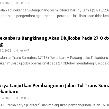
10/2022
0
799
Jalan Tol Pekanbaru-Bangkinang resmi dibuka hari ini, Kamis (27/10/20
 meminta pengendara agar menaati peraturan lalu lintas dan tidak ke
 Pekanbaru-Bangkinang Akan Diujicoba Pada 27 Okt
ng
10/2022
0
647
 Jalan tol Trans Sumatera (JTTS) Pekanbaru – Padang seksi Pekanbar
kan mulai diujicoba operasional pada 27 Oktober mendatang. Ujicoba 
rya Lanjutkan Pembangunan Jalan Tol Trans Sum
ekanbaru
09/2022
0
899
 PT Hutama Karya (Persero) siap melanjutkan pembangunan Jalan Tol 