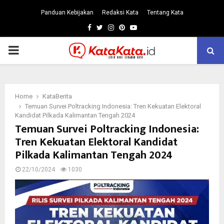
Panduan Kebijakan
Redaksi Kata
Tentang Kata
Facebook
Twitter
Instagram
Pinterest
Youtube
PRIMARY
MENU
Home
KataBerita
Temuan Survei Poltracking Indonesia: Tren Kekuatan Elektoral
Kandidat Pilkada Kalimantan Tengah 2024
Temuan Survei Poltracking Indonesia:
Tren Kekuatan Elektoral Kandidat
Pilkada Kalimantan Tengah 2024
22/10/2024
1030