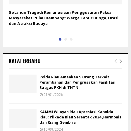
Setahun Tragedi Kemanusiaan Penggusuran Paksa
K
Masyarakat Pulau Rempang: Warga Tabur Bunga, Orasi
S
dan Atraksi Budaya
KATATERBARU
Polda Riau Amankan 9 Orang Terkait
Perambahan dan Pengrusakan Fasilitas
Satgas PKH di TNTN
21/01/2026
KAMMI Wilayah Riau Apresiasi Kapolda
Riau: Pilkada Riau Serentak 2024, Harmonis
dan Riang Gembira
10/09/2024