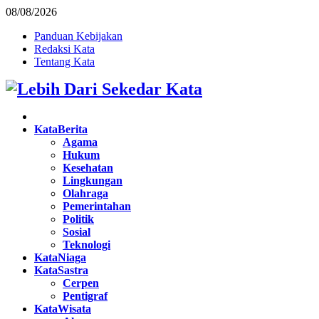
08/08/2026
Panduan Kebijakan
Redaksi Kata
Tentang Kata
Facebook
Twitter
Instagram
Pinterest
Youtube
KataBerita
Agama
Hukum
Kesehatan
Lingkungan
Olahraga
Pemerintahan
Politik
Sosial
Teknologi
KataNiaga
KataSastra
Cerpen
Pentigraf
KataWisata