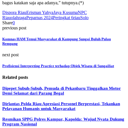
bagus katakan saja apa adanya,” tutupnya.(*)
Dispora Riau
Erisman Yahya
Jaya Kusuma
NPC
Riau
olahraga
Peparnas 2024
Peringkat 6
riau
Solo
Share
0
previous post
Komnas HAM Temui Masyarakat di Kampung Sungai Buluh Pulau
Rempang
next post
Profisiensi Interpreting Practice terhadap Objek Wisata di Sungailiat
Related posts
Dipepet Subuh-Subuh, Pemuda di Pekanbaru Tinggalkan Motor
Demi Selamat dari Parang Begal
Dirlantas Polda Riau Apresiasi Personel Berprestasi, Tekankan
Pelayanan Humanis untuk Masyarakat
Resmikan SPPG Polres Kampar, Kapolda: Wujud Nyata Dukung
Program Nasional