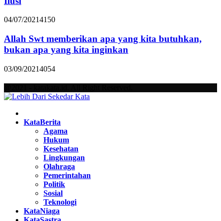
Ilusi
04/07/2021
4150
Allah Swt memberikan apa yang kita butuhkan,
bukan apa yang kita inginkan
03/09/2021
4054
@2021 - katakata.id. All Right Reserved.
Facebook
Twitter
Instagram
Pinterest
Youtube
KataBerita
Agama
Hukum
Kesehatan
Lingkungan
Olahraga
Pemerintahan
Politik
Sosial
Teknologi
KataNiaga
KataSastra