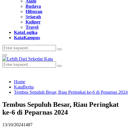
Alam
Budaya
Hiburan
Sejarah
Kuliner
Travel
KataLogika
KataKampus
Search
Search
for:
Primary
Menu
Search
Search
for:
Home
KataBerita
Tembus Sepuluh Besar, Riau Peringkat ke-6 di Peparnas 2024
Tembus Sepuluh Besar, Riau Peringkat
ke-6 di Peparnas 2024
13/10/2024
1487