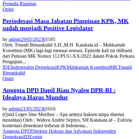
Pemuda Riau
riau
Opini
Periodesasi Masa Jabatan Pimpinan KPK, MK
sudah menjadi Positive Legislator
by
admin
29/05/2023
0
1185
Oleh: Triandi Bimankalid S.H.,M.H Katakata.id – Mahkamah
Konstitusi (MK) lagi-lagi menuai sensasi. Episode kali ini diilhami
dari Putusan MK Nomor 112/PUU-XX/2022 dalam Pokok Perkara
Pengujian...
IDE
Independen Demokrasi
KPK
Mahkamah Konstitusi
MK
Triandi
Bimankalid
Opini
Anggota DPD Dapil Riau Nyaleg DPR-RI :
Idealnya Harus Mundur
by
admin
21/05/2023
0
1016
(Quid Leges Sine Moribus – Apa artinya hukum tanpa disertai
moralitas) Oleh : Wahyu Andrie Septyo, SH Katakata.id – Euforia
kontestasi demokrasi terbesar di Indonesia...
Anggota DPD
Direktur Hukum dan Advokasi Independen
Demokrasi
IDE
opini