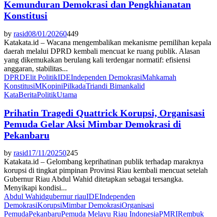
Kemunduran Demokrasi dan Pengkhianatan
Konstitusi
by
rasid
08/01/2026
0
449
Katakata.id – Wacana mengembalikan mekanisme pemilihan kepala
daerah melalui DPRD kembali mencuat ke ruang publik. Alasan
yang dikemukakan berulang kali terdengar normatif: efisiensi
anggaran, stabilitas...
DPRD
Elit Politik
IDE
Independen Demokrasi
Mahkamah
Konstitusi
MK
opini
Pilkada
Triandi Bimankalid
KataBerita
Politik
Utama
Prihatin Tragedi Quattrick Korupsi, Organisasi
Pemuda Gelar Aksi Mimbar Demokrasi di
Pekanbaru
by
rasid
17/11/2025
0
245
Katakata.id – Gelombang keprihatinan publik terhadap maraknya
korupsi di tingkat pimpinan Provinsi Riau kembali mencuat setelah
Gubernur Riau Abdul Wahid ditetapkan sebagai tersangka.
Menyikapi kondisi...
Abdul Wahid
gubernur riau
IDE
Independen
Demokrasi
Korupsi
Mimbar Demokrasi
Organisasi
Pemuda
Pekanbaru
Pemuda Melayu Riau Indonesia
PMRI
Rembuk