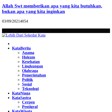
Allah Swt memberikan apa yang kita butuhkan,
bukan apa yang kita inginkan
03/09/2021
4054
@2021 - katakata.id. All Right Reserved.
Facebook
Twitter
Instagram
Pinterest
Youtube
KataBerita
Agama
Hukum
Kesehatan
Lingkungan
Olahraga
Pemerintahan
Politik
Sosial
Teknologi
KataNiaga
KataSastra
Cerpen
Pentigraf
KataWisata