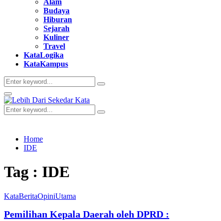
Alam
Budaya
Hiburan
Sejarah
Kuliner
Travel
KataLogika
KataKampus
Search
Search
for:
Primary
Menu
Search
Search
for:
Home
IDE
Tag : IDE
KataBerita
Opini
Utama
Pemilihan Kepala Daerah oleh DPRD :