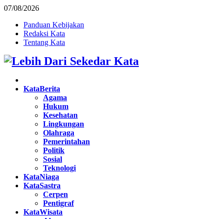
07/08/2026
Panduan Kebijakan
Redaksi Kata
Tentang Kata
Facebook
Twitter
Instagram
Pinterest
Youtube
KataBerita
Agama
Hukum
Kesehatan
Lingkungan
Olahraga
Pemerintahan
Politik
Sosial
Teknologi
KataNiaga
KataSastra
Cerpen
Pentigraf
KataWisata