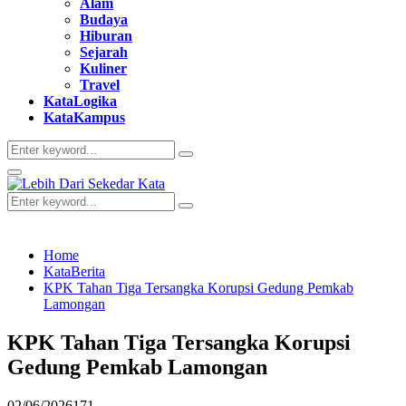
Alam
Budaya
Hiburan
Sejarah
Kuliner
Travel
KataLogika
KataKampus
Search
Search
for:
Primary
Menu
Search
Search
for:
Home
KataBerita
KPK Tahan Tiga Tersangka Korupsi Gedung Pemkab
Lamongan
KPK Tahan Tiga Tersangka Korupsi
Gedung Pemkab Lamongan
02/06/2026
171