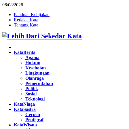
06/08/2026
Panduan Kebijakan
Redaksi Kata
Tentang Kata
Facebook
Twitter
Instagram
Pinterest
Youtube
KataBerita
Agama
Hukum
Kesehatan
Lingkungan
Olahraga
Pemerintahan
Politik
Sosial
Teknologi
KataNiaga
KataSastra
Cerpen
Pentigraf
KataWisata