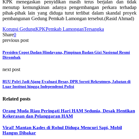
KPK menegaskan penyidikan masih terus berjalan dan tidak
menutup kemungkinan adanya pengembangan perkara terhadap
pihak-pihak lain yang diduga turut terlibat dalam skandal proyek
pembangunan Gedung Pemkab Lamongan tersebut.(Rasid Ahmad)
Korupsi Gedung
KPK
Pemkab Lamongan
Tersangka
Share
0
previous post
Presiden Copot Dadan Hindayana, Pimpinan Badan Gizi Nasional Resmi
Dirombak
next post
RUU Polri Jadi Ajang Evaluasi Besar, DPR Soroti Rekrutmen, Jabatan di
Luar Institusi hingga Independensi Polisi
Related posts
Orang Muda Riau Peringati Hari HAM Sedunia, Desak Hentikan
Kekerasan dan Pelanggaran HAM
Viral! Mantan Kades di Rohul Diduga Mencuri Sapi, Mobil
Hangus Dibakar