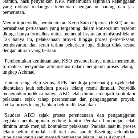
Namun, hasil penyidikan KPK menemukan sejumlah kejanggalan
yang diduga melanggar ketentuan pengadaan barang dan jasa
pemerintah.
Menurut penyidik, pembentukan Kerja Sama Operasi (KSO) antara
perusahaan-perusahaan yang tergabung dalam konsorsium tersebut
diduga hanya formalitas untuk memenuhi syarat administrasi lelang.
Tak hanya itu, pelaksanaan proyek hingga proses pemeriksaan,
pembayaran, dan serah terima pekerjaan juga diduga tidak sesuai
dengan aturan yang berlaku.
“Pembentukan kemitraan atau KSO tersebut hanya untuk memenuhi
formalitas persyaratan administrasi dalam mengikuti proses lelang,”
ungkap Achmad.
Temuan yang lebih serius, KPK menduga pemenang proyek telah
ditentukan jauh sebelum proses lelang resmi dimulai. Penyidik
menemukan indikasi bahwa ABD telah diminta menjadi kontraktor
pelaksana sejak tahap perencanaan dan penganggaran proyek,
ketika proses lelang bahkan belum dilaksanakan.
“Saudara ABD sejak proses perencanaan dan penganggaran
kegiatan pembangunan gedung kantor Pemkab Lamongan telah
diminta untuk menjadi kontraktor pelaksana. Padahal saat itu proses
lelang belum dimulai. Jadi dari awal sudah di-setting sedemikian
rupa siapa yang akan menjadi pemenang lelang,” jelas Achmad.