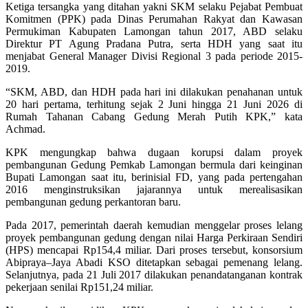
Ketiga tersangka yang ditahan yakni SKM selaku Pejabat Pembuat
Komitmen (PPK) pada Dinas Perumahan Rakyat dan Kawasan
Permukiman Kabupaten Lamongan tahun 2017, ABD selaku
Direktur PT Agung Pradana Putra, serta HDH yang saat itu
menjabat General Manager Divisi Regional 3 pada periode 2015-
2019.
“SKM, ABD, dan HDH pada hari ini dilakukan penahanan untuk
20 hari pertama, terhitung sejak 2 Juni hingga 21 Juni 2026 di
Rumah Tahanan Cabang Gedung Merah Putih KPK,” kata
Achmad.
KPK mengungkap bahwa dugaan korupsi dalam proyek
pembangunan Gedung Pemkab Lamongan bermula dari keinginan
Bupati Lamongan saat itu, berinisial FD, yang pada pertengahan
2016 menginstruksikan jajarannya untuk merealisasikan
pembangunan gedung perkantoran baru.
Pada 2017, pemerintah daerah kemudian menggelar proses lelang
proyek pembangunan gedung dengan nilai Harga Perkiraan Sendiri
(HPS) mencapai Rp154,4 miliar. Dari proses tersebut, konsorsium
Abipraya–Jaya Abadi KSO ditetapkan sebagai pemenang lelang.
Selanjutnya, pada 21 Juli 2017 dilakukan penandatanganan kontrak
pekerjaan senilai Rp151,24 miliar.