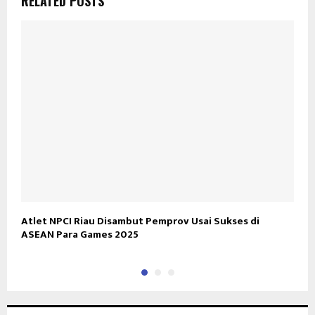
RELATED POSTS
Atlet NPCI Riau Disambut Pemprov Usai Sukses di
K
ASEAN Para Games 2025
K