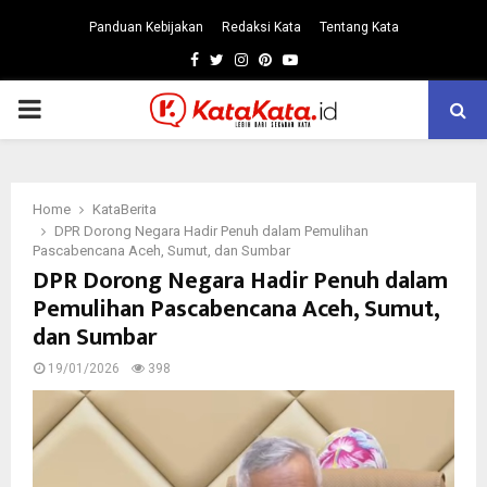
Panduan Kebijakan
Redaksi Kata
Tentang Kata
Facebook
Twitter
Instagram
Pinterest
Youtube
PRIMARY
MENU
Home
KataBerita
DPR Dorong Negara Hadir Penuh dalam Pemulihan
Pascabencana Aceh, Sumut, dan Sumbar
DPR Dorong Negara Hadir Penuh dalam
Pemulihan Pascabencana Aceh, Sumut,
dan Sumbar
19/01/2026
398