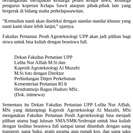
bersangkutan merupakan keluarga petani kelapa sawit, keluarga
pengurus koperasi Kelapa Sawit ataupun pihak-pihak lain yang
bergerak di bidang usaha perkelapasawitan.
“Kemudian nanti akan diseleksi dengan standar-standar khusus yang
nanti kami share lebih lanjut,” ujarnya.
Fakultas Pertanian Prodi Agroteknologi UPP akan jadi pilihan bagi
siswa untuk bisa kuliah dengan beasiswa full.
Dekan Fakultas Pertanian UPP
Lufita Nur Alfiah M.Si dan
Kaprodi Agroteknologi Al Muzafri
M.Si foto dengan Direktur
Perlindungan Ditjen Perkebunan
Kementerian Pertanian RI Ir
Hendratmojo Bagus Hudoro MSc.
(Dok. istimewa)
Sementara itu Dekan Fakultas Pertanian UPP Lufita Nur Alfiah,
MSi yang didampingi Kaprodi Agroteknologi Al Muzafri, MSi
mengatakan Fakultas Pertanian Prodi Agroteknologi bisa menjadi
pilihan utama bagi lulusan SMA/SMK/Sederajat untuk bisa kuliah
dengan fasilitas beasiswa full sampai tamat ditambah dengan uang
transport, uang buku, gratis asrama atau rumah kos, dan uang saku