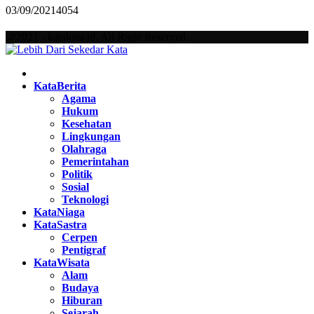
03/09/2021
4054
@2021 - katakata.id. All Right Reserved.
Facebook
Twitter
Instagram
Pinterest
Youtube
KataBerita
Agama
Hukum
Kesehatan
Lingkungan
Olahraga
Pemerintahan
Politik
Sosial
Teknologi
KataNiaga
KataSastra
Cerpen
Pentigraf
KataWisata
Alam
Budaya
Hiburan
Sejarah