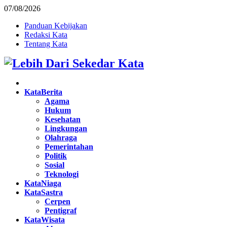
07/08/2026
Panduan Kebijakan
Redaksi Kata
Tentang Kata
Facebook
Twitter
Instagram
Pinterest
Youtube
KataBerita
Agama
Hukum
Kesehatan
Lingkungan
Olahraga
Pemerintahan
Politik
Sosial
Teknologi
KataNiaga
KataSastra
Cerpen
Pentigraf
KataWisata