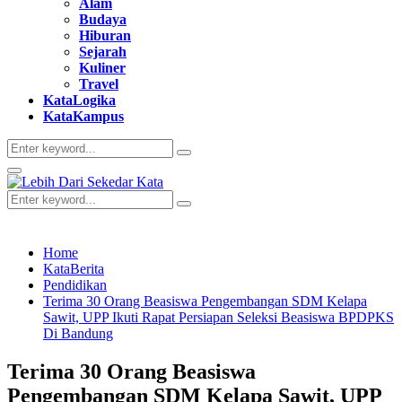
Alam
Budaya
Hiburan
Sejarah
Kuliner
Travel
KataLogika
KataKampus
Search
Search
for:
Primary
Menu
Search
Search
for:
Home
KataBerita
Pendidikan
Terima 30 Orang Beasiswa Pengembangan SDM Kelapa
Sawit, UPP Ikuti Rapat Persiapan Seleksi Beasiswa BPDPKS
Di Bandung
Terima 30 Orang Beasiswa
Pengembangan SDM Kelapa Sawit, UPP