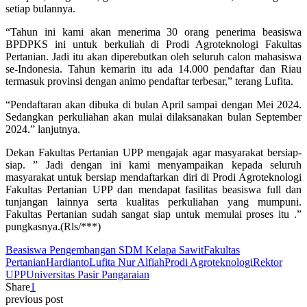
setiap bulannya.
“Tahun ini kami akan menerima 30 orang penerima beasiswa
BPDPKS ini untuk berkuliah di Prodi Agroteknologi Fakultas
Pertanian. Jadi itu akan diperebutkan oleh seluruh calon mahasiswa
se-Indonesia. Tahun kemarin itu ada 14.000 pendaftar dan Riau
termasuk provinsi dengan animo pendaftar terbesar,” terang Lufita.
“Pendaftaran akan dibuka di bulan April sampai dengan Mei 2024.
Sedangkan perkuliahan akan mulai dilaksanakan bulan September
2024.” lanjutnya.
Dekan Fakultas Pertanian UPP mengajak agar masyarakat bersiap-
siap. ” Jadi dengan ini kami menyampaikan kepada seluruh
masyarakat untuk bersiap mendaftarkan diri di Prodi Agroteknologi
Fakultas Pertanian UPP dan mendapat fasilitas beasiswa full dan
tunjangan lainnya serta kualitas perkuliahan yang mumpuni.
Fakultas Pertanian sudah sangat siap untuk memulai proses itu .”
pungkasnya.(Rls/***)
Beasiswa Pengembangan SDM Kelapa Sawit
Fakultas
Pertanian
Hardianto
Lufita Nur Alfiah
Prodi Agroteknologi
Rektor
UPP
Universitas Pasir Pangaraian
Share
1
previous post