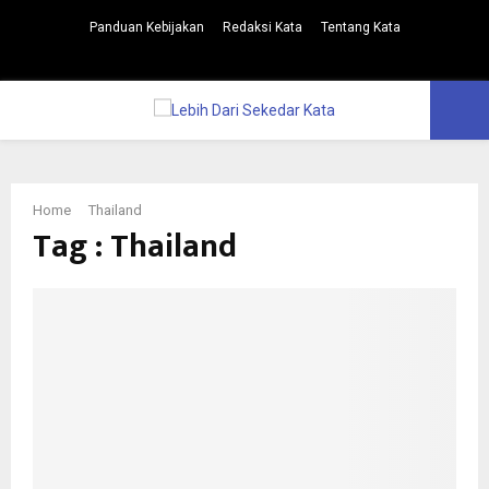
Panduan Kebijakan
Redaksi Kata
Tentang Kata
Facebook
Twitter
Instagram
Pinterest
Youtube
PRIMARY
MENU
Home
Thailand
Tag : Thailand