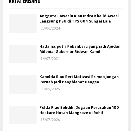
KATATERBARU
Anggota Bawaslu Riau Indra Khalid Awasi
Langsung PSU di TPS 004 Sungai Lala
30/06/2024
Hadaina, putri Pekanbaru yang jadi Ajudan
Milenial Gubernur Ridwan Kamil
14/07/2021
Kapolda Riau Beri Motivasi Brimob Jangan
Pernah Jadi Penghianat Bangsa
03/09/2025
Polda Riau Selidiki Dugaan Perusakan 100
Hektare Hutan Mangrove di Rohil
15/07/2026