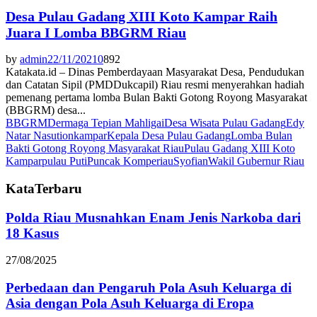
Desa Pulau Gadang XIII Koto Kampar Raih
Juara I Lomba BBGRM Riau
by
admin
22/11/2021
0
892
Katakata.id – Dinas Pemberdayaan Masyarakat Desa, Pendudukan
dan Catatan Sipil (PMDDukcapil) Riau resmi menyerahkan hadiah
pemenang pertama lomba Bulan Bakti Gotong Royong Masyarakat
(BBGRM) desa...
BBGRM
Dermaga Tepian Mahligai
Desa Wisata Pulau Gadang
Edy
Natar Nasution
kampar
Kepala Desa Pulau Gadang
Lomba Bulan
Bakti Gotong Royong Masyarakat Riau
Pulau Gadang XIII Koto
Kampar
pulau Puti
Puncak Kompe
riau
Syofian
Wakil Gubernur Riau
KataTerbaru
Polda Riau Musnahkan Enam Jenis Narkoba dari
18 Kasus
27/08/2025
Perbedaan dan Pengaruh Pola Asuh Keluarga di
Asia dengan Pola Asuh Keluarga di Eropa