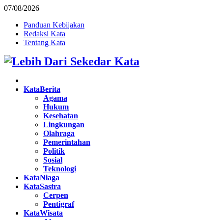
07/08/2026
Panduan Kebijakan
Redaksi Kata
Tentang Kata
Facebook
Twitter
Instagram
Pinterest
Youtube
KataBerita
Agama
Hukum
Kesehatan
Lingkungan
Olahraga
Pemerintahan
Politik
Sosial
Teknologi
KataNiaga
KataSastra
Cerpen
Pentigraf
KataWisata