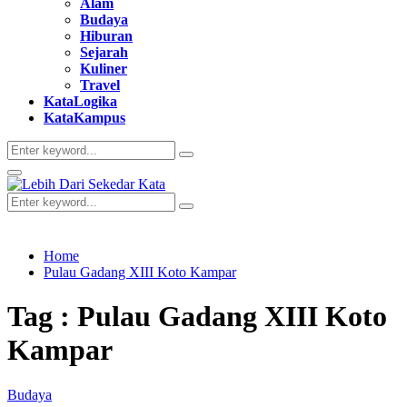
Alam
Budaya
Hiburan
Sejarah
Kuliner
Travel
KataLogika
KataKampus
Search
Search
for:
Primary
Menu
Search
Search
for:
Home
Pulau Gadang XIII Koto Kampar
Tag : Pulau Gadang XIII Koto
Kampar
Budaya