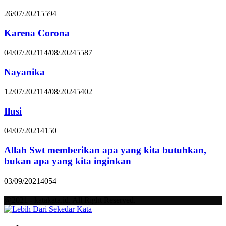
26/07/2021
5594
Karena Corona
04/07/2021
14/08/2024
5587
Nayanika
12/07/2021
14/08/2024
5402
Ilusi
04/07/2021
4150
Allah Swt memberikan apa yang kita butuhkan,
bukan apa yang kita inginkan
03/09/2021
4054
@2021 - katakata.id. All Right Reserved.
Facebook
Twitter
Instagram
Pinterest
Youtube