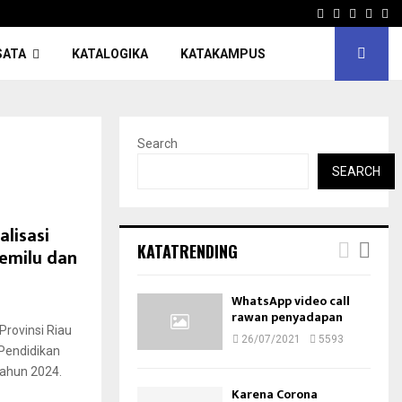
Facebook
Twitter
Instagr
Pinte
Yo
SATA
KATALOGIKA
KATAKAMPUS
Search
SEARCH
lisasi
KATATRENDING
Pemilu dan
WhatsApp video call
rawan penyadapan
Provinsi Riau
26/07/2021
5593
 Pendidikan
Tahun 2024.
Karena Corona