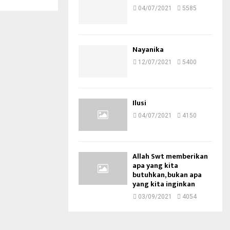
04/07/2021
5585
Nayanika
12/07/2021
5400
Ilusi
04/07/2021
4150
Allah Swt memberikan
apa yang kita
butuhkan, bukan apa
yang kita inginkan
03/09/2021
4054