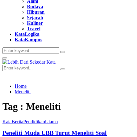
Alam
Budaya
Hiburan
Sejarah
Kuliner
Travel
KataLogika
KataKampus
Search
Search
for:
Primary
Menu
Search
Search
for:
Home
Meneliti
Tag : Meneliti
KataBerita
Pendidikan
Utama
Peneliti Muda UBB Turut Meneliti Soal