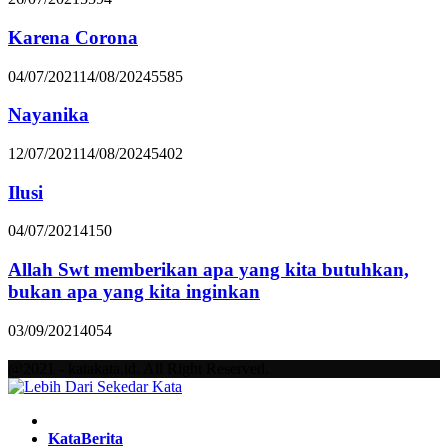
Karena Corona
04/07/2021
14/08/2024
5585
Nayanika
12/07/2021
14/08/2024
5402
Ilusi
04/07/2021
4150
Allah Swt memberikan apa yang kita butuhkan,
bukan apa yang kita inginkan
03/09/2021
4054
@2021 - katakata.id. All Right Reserved.
Facebook
Twitter
Instagram
Pinterest
Youtube
KataBerita