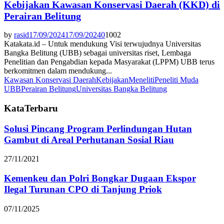
Kebijakan Kawasan Konservasi Daerah (KKD) di
Perairan Belitung
by
rasid
17/09/2024
17/09/2024
0
1002
Katakata.id – Untuk mendukung Visi terwujudnya Universitas
Bangka Belitung (UBB) sebagai universitas riset, Lembaga
Penelitian dan Pengabdian kepada Masyarakat (LPPM) UBB terus
berkomitmen dalam mendukung...
Kawasan Konservasi Daerah
Kebijakan
Meneliti
Peneliti Muda
UBB
Perairan Belitung
Universitas Bangka Belitung
KataTerbaru
Solusi Pincang Program Perlindungan Hutan
Gambut di Areal Perhutanan Sosial Riau
27/11/2021
Kemenkeu dan Polri Bongkar Dugaan Ekspor
Ilegal Turunan CPO di Tanjung Priok
07/11/2025