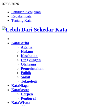
07/08/2026
Panduan Kebijakan
Redaksi Kata
Tentang Kata
Facebook
Twitter
Instagram
Pinterest
Youtube
KataBerita
Agama
Hukum
Kesehatan
Lingkungan
Olahraga
Pemerintahan
Politik
Sosial
Teknologi
KataNiaga
KataSastra
Cerpen
Pentigraf
KataWisata