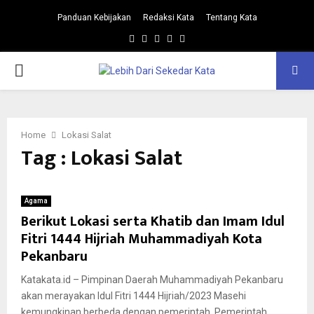
Panduan Kebijakan
Redaksi Kata
Tentang Kata
Facebook
Twitter
Instagram
Pinterest
Youtube
PRIMARY
MENU
Home
Lokasi Salat
Tag : Lokasi Salat
Agama
Berikut Lokasi serta Khatib dan Imam Idul
Fitri 1444 Hijriah Muhammadiyah Kota
Pekanbaru
Katakata.id – Pimpinan Daerah Muhammadiyah Pekanbaru
akan merayakan Idul Fitri 1444 Hijriah/2023 Masehi
kemungkinan berbeda dengan pemerintah, Pemerintah