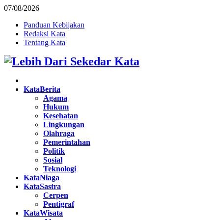
07/08/2026
Panduan Kebijakan
Redaksi Kata
Tentang Kata
Facebook
Twitter
Instagram
Pinterest
Youtube
KataBerita
Agama
Hukum
Kesehatan
Lingkungan
Olahraga
Pemerintahan
Politik
Sosial
Teknologi
KataNiaga
KataSastra
Cerpen
Pentigraf
KataWisata