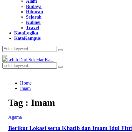
Alam
Budaya
Hiburan
Sejarah
Kuliner
Travel
KataLogika
KataKampus
Search
Search
for:
Primary
Menu
Search
Search
for:
Home
Imam
Tag : Imam
Agama
Berikut Lokasi serta Khatib dan Imam Idul Fi