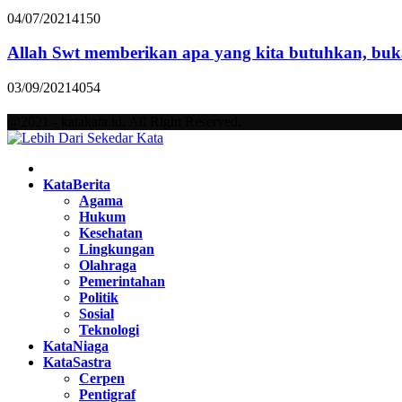
04/07/2021
4150
Allah Swt memberikan apa yang kita butuhkan, buk
03/09/2021
4054
@2021 - katakata.id. All Right Reserved.
Facebook
Twitter
Instagram
Pinterest
Youtube
KataBerita
Agama
Hukum
Kesehatan
Lingkungan
Olahraga
Pemerintahan
Politik
Sosial
Teknologi
KataNiaga
KataSastra
Cerpen
Pentigraf