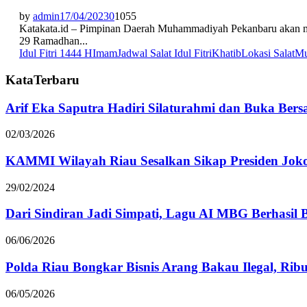
by
admin
17/04/2023
0
1055
Katakata.id – Pimpinan Daerah Muhammadiyah Pekanbaru akan me
29 Ramadhan...
Idul Fitri 1444 H
Imam
Jadwal Salat Idul Fitri
Khatib
Lokasi Salat
Mu
KataTerbaru
Arif Eka Saputra Hadiri Silaturahmi dan Buka Ber
02/03/2026
KAMMI Wilayah Riau Sesalkan Sikap Presiden Joko
29/02/2024
Dari Sindiran Jadi Simpati, Lagu AI MBG Berhasil B
06/06/2026
Polda Riau Bongkar Bisnis Arang Bakau Ilegal, Ri
06/05/2026