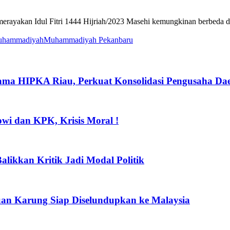
rayakan Idul Fitri 1444 Hijriah/2023 Masehi kemungkinan berbeda d
hammadiyah
Muhammadiyah Pekanbaru
sama HIPKA Riau, Perkuat Konsolidasi Pengusaha Da
wi dan KPK, Krisis Moral !
alikkan Kritik Jadi Modal Politik
buan Karung Siap Diselundupkan ke Malaysia