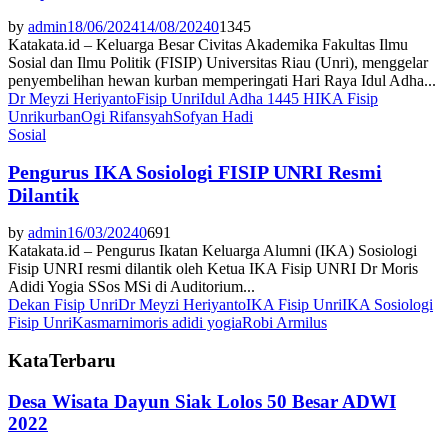
by
admin
18/06/2024
14/08/2024
0
1345
Katakata.id – Keluarga Besar Civitas Akademika Fakultas Ilmu
Sosial dan Ilmu Politik (FISIP) Universitas Riau (Unri), menggelar
penyembelihan hewan kurban memperingati Hari Raya Idul Adha...
Dr Meyzi Heriyanto
Fisip Unri
Idul Adha 1445 H
IKA Fisip
Unri
kurban
Ogi Rifansyah
Sofyan Hadi
Sosial
Pengurus IKA Sosiologi FISIP UNRI Resmi
Dilantik
by
admin
16/03/2024
0
691
Katakata.id – Pengurus Ikatan Keluarga Alumni (IKA) Sosiologi
Fisip UNRI resmi dilantik oleh Ketua IKA Fisip UNRI Dr Moris
Adidi Yogia SSos MSi di Auditorium...
Dekan Fisip Unri
Dr Meyzi Heriyanto
IKA Fisip Unri
IKA Sosiologi
Fisip Unri
Kasmarni
moris adidi yogia
Robi Armilus
KataTerbaru
Desa Wisata Dayun Siak Lolos 50 Besar ADWI
2022