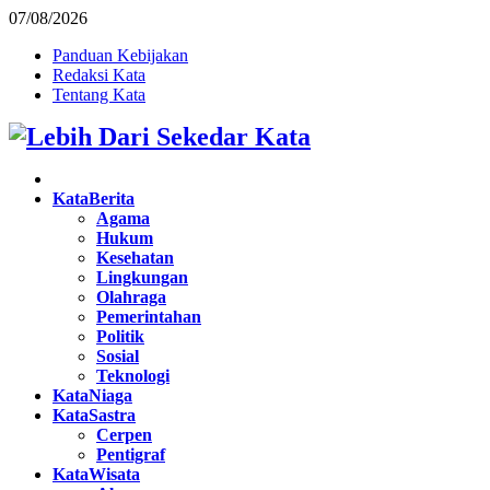
07/08/2026
Panduan Kebijakan
Redaksi Kata
Tentang Kata
Facebook
Twitter
Instagram
Pinterest
Youtube
KataBerita
Agama
Hukum
Kesehatan
Lingkungan
Olahraga
Pemerintahan
Politik
Sosial
Teknologi
KataNiaga
KataSastra
Cerpen
Pentigraf
KataWisata