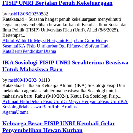
FISIP UNRI Berjalan Penuh Kekeluargaan
by
rasid
12/06/2025
0
582
Katakata.id – Suasana hangat penuh kekeluargaan menyelimuti
kegiatan penyembelihan hewan kurban di Fakultas Ilmu Sosial dan
Ilmu Politik (FISIP) Universitas Riau (Unri), Ahad (8/6/2025).
Bertempat...
Abdul Wahid
Dr Meyzi Heriyanto
Fisip Unri
Gubri
Henny
Sasmita
IKA Fisip Unri
kurban
Ogi Rifansyah
Sofyan Hadi
KataBerita
Pendidikan
Utama
IKA Sosiologi FISIP UNRI Serahterima Beasiswa
Untuk Mahasiswa Baru
by
rasid
09/10/2024
0
1118
Katakata.id – Ikatan Keluarga Alumni (IKA) Sosiologi Fisip Unri
melakukan agenda serah terima beasiswa Ika Sosiologi untuk
mahasiswa baru, Rabu (9/10/2024). Ketua Ika Sosiologi Fisip...
Achmad Hidir
Dekan Fisip Unri
Dr Meyzi Heriyanto
Fisip Unri
IKA
Sosiologi
Mahasiswa Baru
Robi Armilus
Agama
Utama
Keluarga Besar FISIP UNRI Kembali Gelar
Penyembelihan Hewan Kurban