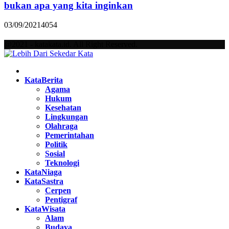
bukan apa yang kita inginkan
03/09/2021
4054
@2021 - katakata.id. All Right Reserved.
Facebook
Twitter
Instagram
Pinterest
Youtube
KataBerita
Agama
Hukum
Kesehatan
Lingkungan
Olahraga
Pemerintahan
Politik
Sosial
Teknologi
KataNiaga
KataSastra
Cerpen
Pentigraf
KataWisata
Alam
Budaya