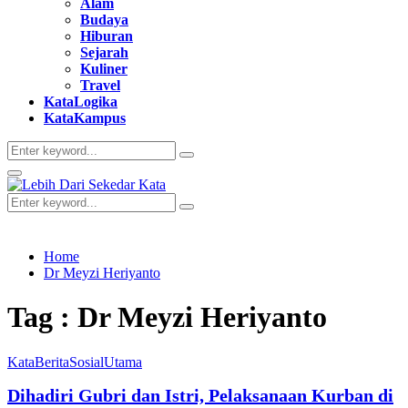
Alam
Budaya
Hiburan
Sejarah
Kuliner
Travel
KataLogika
KataKampus
Search
Search
for:
Primary
Menu
Search
Search
for:
Home
Dr Meyzi Heriyanto
Tag : Dr Meyzi Heriyanto
KataBerita
Sosial
Utama
Dihadiri Gubri dan Istri, Pelaksanaan Kurban di