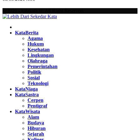
@2021 - katakata.id. All Right Reserved.
Facebook
Twitter
Instagram
Pinterest
Youtube
KataBerita
Agama
Hukum
Kesehatan
Lingkungan
Olahraga
Pemerintahan
Politik
Sosial
Teknologi
KataNiaga
KataSastra
Cerpen
Pentigraf
KataWisata
Alam
Budaya
Hiburan
Sejarah
Kuliner