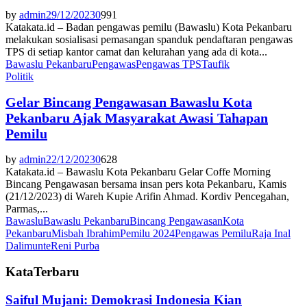
by
admin
29/12/2023
0
991
Katakata.id – Badan pengawas pemilu (Bawaslu) Kota Pekanbaru
melakukan sosialisasi pemasangan spanduk pendaftaran pengawas
TPS di setiap kantor camat dan kelurahan yang ada di kota...
Bawaslu Pekanbaru
Pengawas
Pengawas TPS
Taufik
Politik
Gelar Bincang Pengawasan Bawaslu Kota
Pekanbaru Ajak Masyarakat Awasi Tahapan
Pemilu
by
admin
22/12/2023
0
628
Katakata.id – Bawaslu Kota Pekanbaru Gelar Coffe Morning
Bincang Pengawasan bersama insan pers kota Pekanbaru, Kamis
(21/12/2023) di Wareh Kupie Arifin Ahmad. Kordiv Pencegahan,
Parmas,...
Bawaslu
Bawaslu Pekanbaru
Bincang Pengawasan
Kota
Pekanbaru
Misbah Ibrahim
Pemilu 2024
Pengawas Pemilu
Raja Inal
Dalimunte
Reni Purba
KataTerbaru
Saiful Mujani: Demokrasi Indonesia Kian