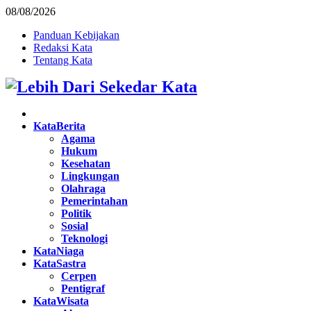
08/08/2026
Panduan Kebijakan
Redaksi Kata
Tentang Kata
Facebook
Twitter
Instagram
Pinterest
Youtube
KataBerita
Agama
Hukum
Kesehatan
Lingkungan
Olahraga
Pemerintahan
Politik
Sosial
Teknologi
KataNiaga
KataSastra
Cerpen
Pentigraf
KataWisata