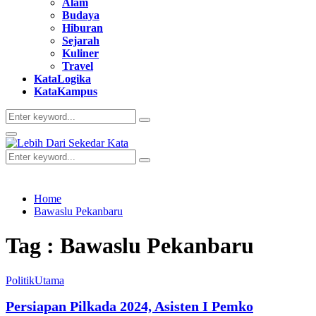
Alam
Budaya
Hiburan
Sejarah
Kuliner
Travel
KataLogika
KataKampus
Search
Search
for:
Primary
Menu
Search
Search
for:
Home
Bawaslu Pekanbaru
Tag : Bawaslu Pekanbaru
Politik
Utama
Persiapan Pilkada 2024, Asisten I Pemko