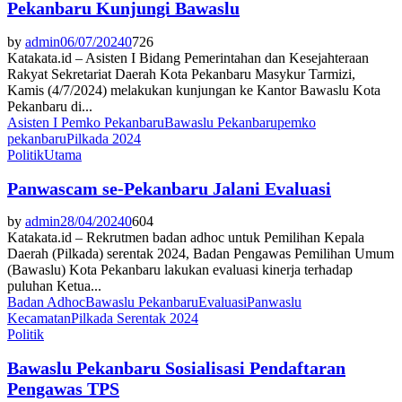
Pekanbaru Kunjungi Bawaslu
by
admin
06/07/2024
0
726
Katakata.id – Asisten I Bidang Pemerintahan dan Kesejahteraan
Rakyat Sekretariat Daerah Kota Pekanbaru Masykur Tarmizi,
Kamis (4/7/2024) melakukan kunjungan ke Kantor Bawaslu Kota
Pekanbaru di...
Asisten I Pemko Pekanbaru
Bawaslu Pekanbaru
pemko
pekanbaru
Pilkada 2024
Politik
Utama
Panwascam se-Pekanbaru Jalani Evaluasi
by
admin
28/04/2024
0
604
Katakata.id – Rekrutmen badan adhoc untuk Pemilihan Kepala
Daerah (Pilkada) serentak 2024, Badan Pengawas Pemilihan Umum
(Bawaslu) Kota Pekanbaru lakukan evaluasi kinerja terhadap
puluhan Ketua...
Badan Adhoc
Bawaslu Pekanbaru
Evaluasi
Panwaslu
Kecamatan
Pilkada Serentak 2024
Politik
Bawaslu Pekanbaru Sosialisasi Pendaftaran
Pengawas TPS