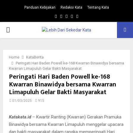
Panduan Kebijakan
Redaksi Kata
Tentang Kata
Facebook
Twitter
Instagram
Pinterest
Youtube
PRIMARY
MENU
Home
KataBerita
Peringati Hari Baden Powell ke-168 Kwarran Binawidya bersama
Kwarran Limapuluh Gelar Bakti Masyarakat
Peringati Hari Baden Powell ke-168
Kwarran Binawidya bersama Kwarran
Limapuluh Gelar Bakti Masyarakat
01/03/2025
915
Katakata.id
– Kwartir Ranting (Kwarran) Gerakan Pramuka
Binawidya bersama Kwarran Limapuluh menggelar upacara
dan bakti masyarakat dalam rangka memperingati Hari