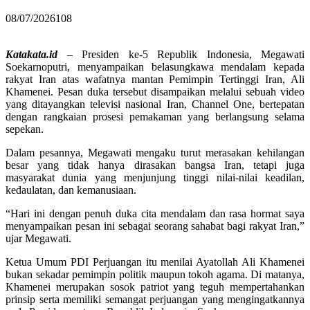
08/07/2026
108
Katakata.id
– Presiden ke-5 Republik Indonesia, Megawati
Soekarnoputri, menyampaikan belasungkawa mendalam kepada
rakyat Iran atas wafatnya mantan Pemimpin Tertinggi Iran, Ali
Khamenei. Pesan duka tersebut disampaikan melalui sebuah video
yang ditayangkan televisi nasional Iran, Channel One, bertepatan
dengan rangkaian prosesi pemakaman yang berlangsung selama
sepekan.
Dalam pesannya, Megawati mengaku turut merasakan kehilangan
besar yang tidak hanya dirasakan bangsa Iran, tetapi juga
masyarakat dunia yang menjunjung tinggi nilai-nilai keadilan,
kedaulatan, dan kemanusiaan.
“Hari ini dengan penuh duka cita mendalam dan rasa hormat saya
menyampaikan pesan ini sebagai seorang sahabat bagi rakyat Iran,”
ujar Megawati.
Ketua Umum PDI Perjuangan itu menilai Ayatollah Ali Khamenei
bukan sekadar pemimpin politik maupun tokoh agama. Di matanya,
Khamenei merupakan sosok patriot yang teguh mempertahankan
prinsip serta memiliki semangat perjuangan yang mengingatkannya