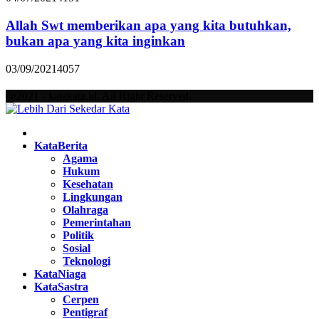
Allah Swt memberikan apa yang kita butuhkan,
bukan apa yang kita inginkan
03/09/2021
4057
@2021 - katakata.id. All Right Reserved.
Facebook
Twitter
Instagram
Pinterest
Youtube
KataBerita
Agama
Hukum
Kesehatan
Lingkungan
Olahraga
Pemerintahan
Politik
Sosial
Teknologi
KataNiaga
KataSastra
Cerpen
Pentigraf