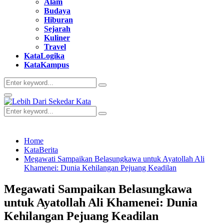
Alam
Budaya
Hiburan
Sejarah
Kuliner
Travel
KataLogika
KataKampus
Search
Search
for:
Primary
Menu
Search
Search
for:
Home
KataBerita
Megawati Sampaikan Belasungkawa untuk Ayatollah Ali
Khamenei: Dunia Kehilangan Pejuang Keadilan
Megawati Sampaikan Belasungkawa
untuk Ayatollah Ali Khamenei: Dunia
Kehilangan Pejuang Keadilan