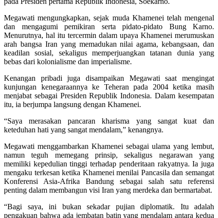
pada Presiden pertama Republik Indonesia, Soekarno.
Megawati mengungkapkan, sejak muda Khamenei telah mengenal
dan mengagumi pemikiran serta pidato-pidato Bung Karno.
Menurutnya, hal itu tercermin dalam upaya Khamenei merumuskan
arah bangsa Iran yang memadukan nilai agama, kebangsaan, dan
keadilan sosial, sekaligus memperjuangkan tatanan dunia yang
bebas dari kolonialisme dan imperialisme.
Kenangan pribadi juga disampaikan Megawati saat mengingat
kunjungan kenegaraannya ke Teheran pada 2004 ketika masih
menjabat sebagai Presiden Republik Indonesia. Dalam kesempatan
itu, ia berjumpa langsung dengan Khamenei.
“Saya merasakan pancaran kharisma yang sangat kuat dan
keteduhan hati yang sangat mendalam,” kenangnya.
Megawati menggambarkan Khamenei sebagai ulama yang lembut,
namun teguh memegang prinsip, sekaligus negarawan yang
memiliki kepedulian tinggi terhadap penderitaan rakyatnya. Ia juga
mengaku terkesan ketika Khamenei menilai Pancasila dan semangat
Konferensi Asia-Afrika Bandung sebagai salah satu referensi
penting dalam membangun visi Iran yang merdeka dan bermartabat.
“Bagi saya, ini bukan sekadar pujian diplomatik. Itu adalah
pengakuan bahwa ada jembatan batin yang mendalam antara kedua