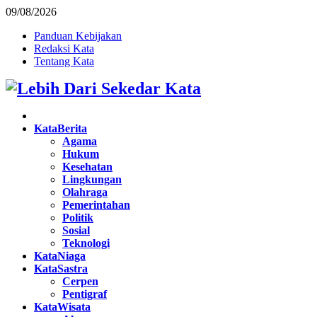
09/08/2026
Panduan Kebijakan
Redaksi Kata
Tentang Kata
Facebook
Twitter
Instagram
Pinterest
Youtube
KataBerita
Agama
Hukum
Kesehatan
Lingkungan
Olahraga
Pemerintahan
Politik
Sosial
Teknologi
KataNiaga
KataSastra
Cerpen
Pentigraf
KataWisata