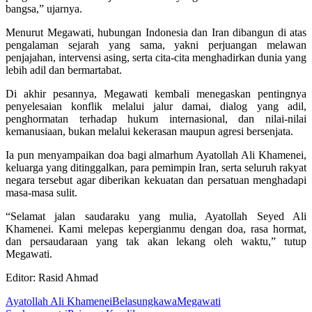
bangsa,” ujarnya.
Menurut Megawati, hubungan Indonesia dan Iran dibangun di atas
pengalaman sejarah yang sama, yakni perjuangan melawan
penjajahan, intervensi asing, serta cita-cita menghadirkan dunia yang
lebih adil dan bermartabat.
Di akhir pesannya, Megawati kembali menegaskan pentingnya
penyelesaian konflik melalui jalur damai, dialog yang adil,
penghormatan terhadap hukum internasional, dan nilai-nilai
kemanusiaan, bukan melalui kekerasan maupun agresi bersenjata.
Ia pun menyampaikan doa bagi almarhum Ayatollah Ali Khamenei,
keluarga yang ditinggalkan, para pemimpin Iran, serta seluruh rakyat
negara tersebut agar diberikan kekuatan dan persatuan menghadapi
masa-masa sulit.
“Selamat jalan saudaraku yang mulia, Ayatollah Seyed Ali
Khamenei. Kami melepas kepergianmu dengan doa, rasa hormat,
dan persaudaraan yang tak akan lekang oleh waktu,” tutup
Megawati.
Editor: Rasid Ahmad
Ayatollah Ali Khamenei
Belasungkawa
Megawati