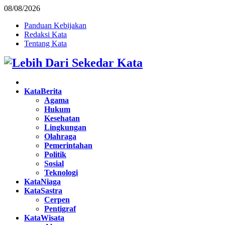
08/08/2026
Panduan Kebijakan
Redaksi Kata
Tentang Kata
Facebook
Twitter
Instagram
Pinterest
Youtube
KataBerita
Agama
Hukum
Kesehatan
Lingkungan
Olahraga
Pemerintahan
Politik
Sosial
Teknologi
KataNiaga
KataSastra
Cerpen
Pentigraf
KataWisata