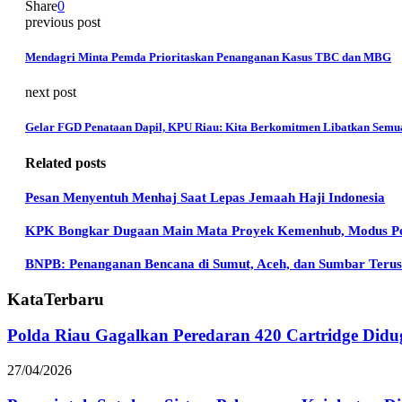
Share
0
previous post
Mendagri Minta Pemda Prioritaskan Penanganan Kasus TBC dan MBG
next post
Gelar FGD Penataan Dapil, KPU Riau: Kita Berkomitmen Libatkan Semua
Related posts
Pesan Menyentuh Menhaj Saat Lepas Jemaah Haji Indonesia
KPK Bongkar Dugaan Main Mata Proyek Kemenhub, Modus Peng
BNPB: Penanganan Bencana di Sumut, Aceh, dan Sumbar Teru
KataTerbaru
Polda Riau Gagalkan Peredaran 420 Cartridge Didu
27/04/2026