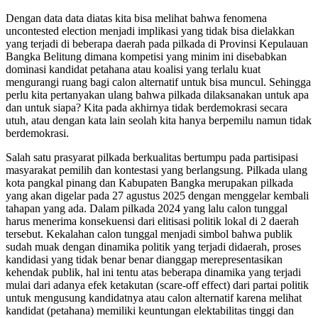
Dengan data data diatas kita bisa melihat bahwa fenomena
uncontested election menjadi implikasi yang tidak bisa dielakkan
yang terjadi di beberapa daerah pada pilkada di Provinsi Kepulauan
Bangka Belitung dimana kompetisi yang minim ini disebabkan
dominasi kandidat petahana atau koalisi yang terlalu kuat
mengurangi ruang bagi calon alternatif untuk bisa muncul. Sehingga
perlu kita pertanyakan ulang bahwa pilkada dilaksanakan untuk apa
dan untuk siapa? Kita pada akhirnya tidak berdemokrasi secara
utuh, atau dengan kata lain seolah kita hanya berpemilu namun tidak
berdemokrasi.
Salah satu prasyarat pilkada berkualitas bertumpu pada partisipasi
masyarakat pemilih dan kontestasi yang berlangsung. Pilkada ulang
kota pangkal pinang dan Kabupaten Bangka merupakan pilkada
yang akan digelar pada 27 agustus 2025 dengan menggelar kembali
tahapan yang ada. Dalam pilkada 2024 yang lalu calon tunggal
harus menerima konsekuensi dari elitisasi politik lokal di 2 daerah
tersebut. Kekalahan calon tunggal menjadi simbol bahwa publik
sudah muak dengan dinamika politik yang terjadi didaerah, proses
kandidasi yang tidak benar benar dianggap merepresentasikan
kehendak publik, hal ini tentu atas beberapa dinamika yang terjadi
mulai dari adanya efek ketakutan (scare-off effect) dari partai politik
untuk mengusung kandidatnya atau calon alternatif karena melihat
kandidat (petahana) memiliki keuntungan elektabilitas tinggi dan