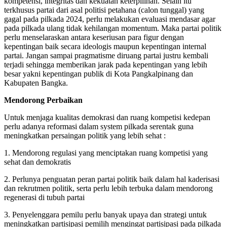
kompetensi, integritas dan kekuatan keterpilihan. Selain itu
terkhusus partai dari asal politisi petahana (calon tunggal) yang
gagal pada pilkada 2024, perlu melakukan evaluasi mendasar agar
pada pilkada ulang tidak kehilangan momentum. Maka partai politik
perlu menselaraskan antara keseriusan para figur dengan
kepentingan baik secara ideologis maupun kepentingan internal
partai. Jangan sampai pragmatisme diruang partai justru kembali
terjadi sehingga memberikan jarak pada kepentingan yang lebih
besar yakni kepentingan publik di Kota Pangkalpinang dan
Kabupaten Bangka.
Mendorong Perbaikan
Untuk menjaga kualitas demokrasi dan ruang kompetisi kedepan
perlu adanya reformasi dalam system pilkada serentak guna
meningkatkan persaingan politik yang lebih sehat :
1. Mendorong regulasi yang menciptakan ruang kompetisi yang
sehat dan demokratis
2. Perlunya penguatan peran partai politik baik dalam hal kaderisasi
dan rekrutmen politik, serta perlu lebih terbuka dalam mendorong
regenerasi di tubuh partai
3. Penyelenggara pemilu perlu banyak upaya dan strategi untuk
meningkatkan partisipasi pemilih mengingat partisipasi pada pilkada