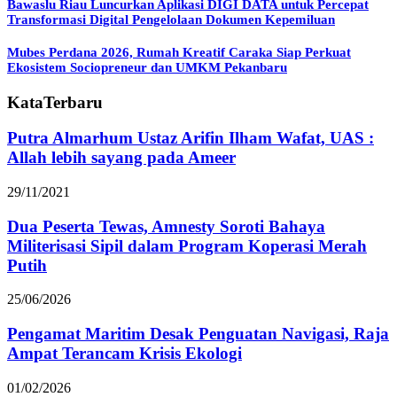
Bawaslu Riau Luncurkan Aplikasi DIGI DATA untuk Percepat
Transformasi Digital Pengelolaan Dokumen Kepemiluan
Mubes Perdana 2026, Rumah Kreatif Caraka Siap Perkuat
Ekosistem Sociopreneur dan UMKM Pekanbaru
KataTerbaru
Putra Almarhum Ustaz Arifin Ilham Wafat, UAS :
Allah lebih sayang pada Ameer
29/11/2021
Dua Peserta Tewas, Amnesty Soroti Bahaya
Militerisasi Sipil dalam Program Koperasi Merah
Putih
25/06/2026
Pengamat Maritim Desak Penguatan Navigasi, Raja
Ampat Terancam Krisis Ekologi
01/02/2026