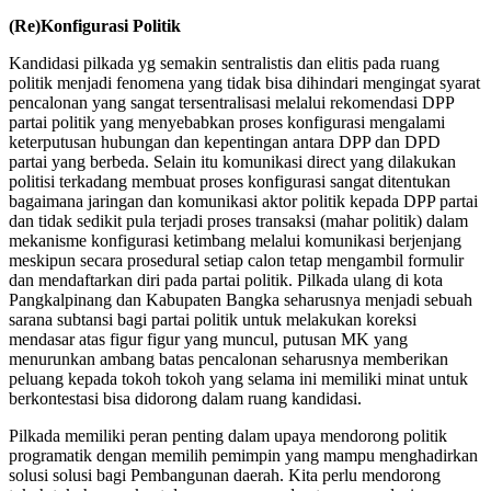
(Re)Konfigurasi Politik
Kandidasi pilkada yg semakin sentralistis dan elitis pada ruang
politik menjadi fenomena yang tidak bisa dihindari mengingat syarat
pencalonan yang sangat tersentralisasi melalui rekomendasi DPP
partai politik yang menyebabkan proses konfigurasi mengalami
keterputusan hubungan dan kepentingan antara DPP dan DPD
partai yang berbeda. Selain itu komunikasi direct yang dilakukan
politisi terkadang membuat proses konfigurasi sangat ditentukan
bagaimana jaringan dan komunikasi aktor politik kepada DPP partai
dan tidak sedikit pula terjadi proses transaksi (mahar politik) dalam
mekanisme konfigurasi ketimbang melalui komunikasi berjenjang
meskipun secara prosedural setiap calon tetap mengambil formulir
dan mendaftarkan diri pada partai politik. Pilkada ulang di kota
Pangkalpinang dan Kabupaten Bangka seharusnya menjadi sebuah
sarana subtansi bagi partai politik untuk melakukan koreksi
mendasar atas figur figur yang muncul, putusan MK yang
menurunkan ambang batas pencalonan seharusnya memberikan
peluang kepada tokoh tokoh yang selama ini memiliki minat untuk
berkontestasi bisa didorong dalam ruang kandidasi.
Pilkada memiliki peran penting dalam upaya mendorong politik
programatik dengan memilih pemimpin yang mampu menghadirkan
solusi solusi bagi Pembangunan daerah. Kita perlu mendorong