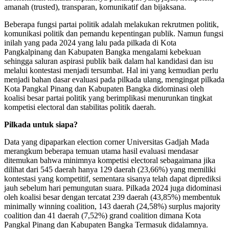
amanah (trusted), transparan, komunikatif dan bijaksana.
Beberapa fungsi partai politik adalah melakukan rekrutmen politik,
komunikasi politik dan pemandu kepentingan publik. Namun fungsi
inilah yang pada 2024 yang lalu pada pilkada di Kota
Pangkalpinang dan Kabupaten Bangka mengalami kebekuan
sehingga saluran aspirasi publik baik dalam hal kandidasi dan isu
melalui kontestasi menjadi tersumbat. Hal ini yang kemudian perlu
menjadi bahan dasar evaluasi pada pilkada ulang, mengingat pilkada
Kota Pangkal Pinang dan Kabupaten Bangka didominasi oleh
koalisi besar partai politik yang berimplikasi menurunkan tingkat
kompetisi electoral dan stabilitas politik daerah.
Pilkada untuk siapa?
Data yang dipaparkan election corner Universitas Gadjah Mada
merangkum beberapa temuan utama hasil evaluasi mendasar
ditemukan bahwa minimnya kompetisi electoral sebagaimana jika
dilihat dari 545 daerah hanya 129 daerah (23,66%) yang memiliki
kontestasi yang kompetitif, sementara sisanya telah dapat diprediksi
jauh sebelum hari pemungutan suara. Pilkada 2024 juga didominasi
oleh koalisi besar dengan tercatat 239 daerah (43,85%) membentuk
minimally winning coalition, 143 daerah (24,58%) surplus majority
coalition dan 41 daerah (7,52%) grand coalition dimana Kota
Pangkal Pinang dan Kabupaten Bangka Termasuk didalamnya.