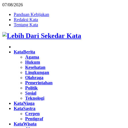
07/08/2026
Panduan Kebijakan
Redaksi Kata
Tentang Kata
Facebook
Twitter
Instagram
Pinterest
Youtube
KataBerita
Agama
Hukum
Kesehatan
Lingkungan
Olahraga
Pemerintahan
Politik
Sosial
Teknologi
KataNiaga
KataSastra
Cerpen
Pentigraf
KataWisata