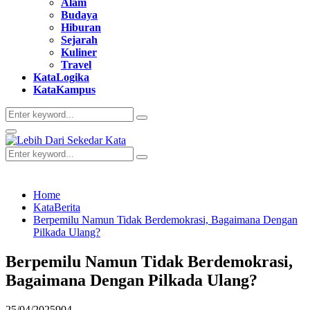
Alam
Budaya
Hiburan
Sejarah
Kuliner
Travel
KataLogika
KataKampus
Search
Search
for:
Primary
Menu
Search
Search
for:
Home
KataBerita
Berpemilu Namun Tidak Berdemokrasi, Bagaimana Dengan
Pilkada Ulang?
Berpemilu Namun Tidak Berdemokrasi,
Bagaimana Dengan Pilkada Ulang?
25/04/2025
904