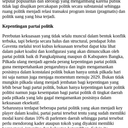
seputar popularitas dan ideologi yang mengambang karena publik
tidak lagi disajikan percakapan politik secara substansial sehingga
ruang politik menjadi relasi transaksi program instan (pragmatis) dan
politik uang yang bisa terjadi.
Kepentingan partai politik
Perebutan kekuasaan yang tidak selalu muncul dalam bentuk konflik
terbuka, tapi bekerja secara halus dan structural, pendapat John
Gaventa melalui teori kubus kekuasaan tersebut dapat kita lihat
dalam paket koalisi dan konfigurasi yang akan dimunculkan oleh
partai politik baik di Pangkalpinang maupun di Kabupaten Bangka,
Pilkada ulang menjadi agenda perang kepentingan partai politik
guna mempertahankan pengaruhnya dan ingin mengamankan
posisinya dalam konstalasi politik bukan hanya untuk pilkada hari
ini saja namun juga menjaga momentum menuju 2029. Bukan tidak
mungkin pilkada ulang menjadi jembatan bagi kepentingan yang
lebih besar bagi partai politik, bukan hanya kepentingan karir politik
politisi namun juga kesempatan bagi partai politik di tingkat daerah
pada pilkada yang lalu gagal mengamankan posisinya dalam
kekuasaan eksekutif.
Seharusnya terdapat beberapa partai politik yang akan menjadi key
player dalam koalisi, partai partai tersebut tentu yang sudah memiliki
modal kursi diatas 10% di parlemen daerah sehingga partai tersebut
perlu mendorong kader ataupun tokoh yang diyakini memiliki