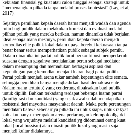
kekuatan finansial yg kuat atau calon tunggal sebagai strategi untuk
“memenangkan pilkada tanpa melalui proses kontestasi” (Lay, et.al,
2017).
Sejatinya pemilihan kepala daerah harus menjadi wadah dan agenda
rutin bagi publik dalam melakukan koreksi dan evaluasi melalui
pilihan politik yang mereka berikan, namun dinamika tidak berjalan
ideal sebagaimana mestinya, pemilihan kepala daerah menjadi
komoditas elite politik lokal dalam upaya berebut kekuasaan tanpa
benar benar serius memperhatikan publik sebagai subjek pemilu.
Dalam dinamika ini partai politik turut berkontribusi memperkeruh
suasana dengan gagalnya menjalankan peran sebagai mediator
dalam menampung dan memadukan berbagai aspirasi dan
kepentingan yang kemudian menjadi luaran bagi partai politik.
Partai politik menjadi arena tukar tambah kepentingan elite semata,
sehingga pemilihan hanya menghadirkan hasil demokrasi elite
(dalam ruang tertutup) yang cenderung dipaksakan bagi publik
untuk dipilih. Bahkan terkadang terdapat beberapa luaran partai
(konfigurasi dan kandidasi) yang sejak awal sudah mendapatkan
resistensi dari mayoritas masyarakat daerah. Maka perlu perenungan
mendalam bahwa sebenarnya pilkada ini untuk siapa, untuk rakyat
kah atau hanya merupakan arena pertarungan kelompok oligarki
lokal yang wujudnya melalui kandidasi yg didominasi orang kuat
lokal (local bossism) atau dinasti politik lokal yang masih saja
menjadi kultur didalamnya.