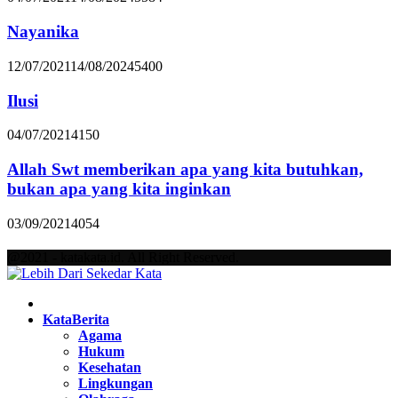
Nayanika
12/07/2021
14/08/2024
5400
Ilusi
04/07/2021
4150
Allah Swt memberikan apa yang kita butuhkan,
bukan apa yang kita inginkan
03/09/2021
4054
@2021 - katakata.id. All Right Reserved.
Facebook
Twitter
Instagram
Pinterest
Youtube
KataBerita
Agama
Hukum
Kesehatan
Lingkungan