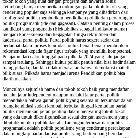
tokoh tokoh yang kuat dengan program dan tawaran solusi
ketimbang hanya memberikan dukungan pada tokoh tokoh yang
cenderung populer saja sehingga kampanye yang dihadirkan dari
konfigurasi politik memberikan pendidikan politik dan pertarungan
politik programatik (ide dan gagasan). Catatan penting dalam proses
kandidasi yang pragmatis (Elektabilitas sebagai indikator utama)
menjadi konsekuensi dari kegagalan fungsi rekruitmen dan
kaderisasi partai politik. Partai politik harus segera sadar dan
bertaubat dalam proses kandidasi untuk benar benar memberikan
rekomendasi kepada figur figur terbaik yang memiliki kompetensi.
Pelajaran dari calon tunggal pada pilkada 2024 yang lalu jangan
sampai terulang, Sehingga kultur politik penuh nilai bisa hadir dalam
ruang pilkada, dan kita tidak merasakan bahwa demokrasi mati di
bilik suara. Pilkada harus menjadi arena Pendidikan politik bisa
diartikulasikan.
Munculnya sejumlah nama dan tokoh tokoh baik yang mendaftar
melalui jalur independent maupun melalui jalur partai politik
menandakan bahwa gairah politik yang selama ini tersumbat dalam
ruang kandidasi sudah kembali terbuka, tinggal kemudian partai
politik memainkan peran penting dalam menyaring tokoh tokoh
yang ada untuk dikonfigurasikan sesuai dengan assessment yang
dibutuhkan oleh publik daerah. Tantangan terbesar dari politik
programatik adalah politik populisme yang cenderung percakapan
dalam lingkup partai dan isu publik yang berkembang beredar