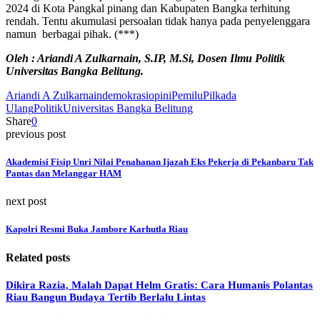
2024 di Kota Pangkal pinang dan Kabupaten Bangka terhitung
rendah. Tentu akumulasi persoalan tidak hanya pada penyelenggara
namun berbagai pihak. (***)
Oleh : Ariandi A Zulkarnain, S.IP, M.Si, Dosen Ilmu Politik
Universitas Bangka Belitung.
Ariandi A Zulkarnain
demokrasi
opini
Pemilu
Pilkada
Ulang
Politik
Universitas Bangka Belitung
Share
0
previous post
Akademisi Fisip Unri Nilai Penahanan Ijazah Eks Pekerja di Pekanbaru Tak
Pantas dan Melanggar HAM
next post
Kapolri Resmi Buka Jambore Karhutla Riau
Related posts
Dikira Razia, Malah Dapat Helm Gratis: Cara Humanis Polantas
Riau Bangun Budaya Tertib Berlalu Lintas