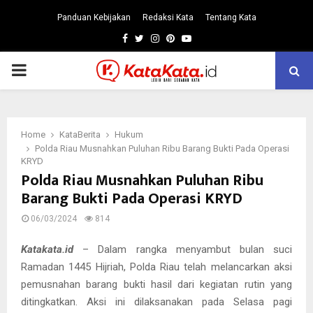
Panduan Kebijakan
Redaksi Kata
Tentang Kata
Facebook
Twitter
Instagram
Pinterest
Youtube
PRIMARY
MENU
Home
KataBerita
Hukum
Polda Riau Musnahkan Puluhan Ribu Barang Bukti Pada Operasi
KRYD
Polda Riau Musnahkan Puluhan Ribu
Barang Bukti Pada Operasi KRYD
06/03/2024
814
Katakata.id
– Dalam rangka menyambut bulan suci
Ramadan 1445 Hijriah, Polda Riau telah melancarkan aksi
pemusnahan barang bukti hasil dari kegiatan rutin yang
ditingkatkan. Aksi ini dilaksanakan pada Selasa pagi