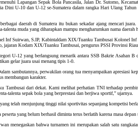
memenuhi Lapangan Sepak Bola Pancasila, Jalan Dr. Sutomo, Kecamata
sia Dini U-10 dan U-12 se-Sumatera dalam rangka Hari Ulang Tahu
bagai daerah di Sumatera itu bukan sekadar ajang mencari juara. L
enta-talenta muda yang diharapkan mampu mengharumkan nama daerah h
l Inf Suirwan, S.IP, Kabintaldam XIX/Tuanku Tambusai Kolonel Inf
ajaran Kodam XIX/Tuanku Tambusai, pengurus PSSI Provinsi Riau, pani
ategori U-12 yang berlangsung menarik antara SSB Bakrie Asahan B
kan gelar juara usai menang tipis 1-0.
. Dalam sambutannya, perwakilan orang tua menyampaikan apresiasi k
gus membangun karakter.
 Tambusai dari dekat. Kami melihat perhatian TNI terhadap pembinaa
ta-talenta sepak bola yang berprestasi dan berjiwa sportif,” ujarnya.
yang telah menjunjung tinggi nilai sportivitas sepanjang kompetisi ber
a peserta yang belum berhasil diminta terus berlatih karena masa depan 
irwan menegaskan bahwa turnamen ini merupakan salah satu rang