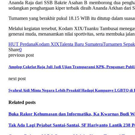
Ananda Raja dari SSB Bakrie Asahan B memborong dua pengharga
sedangkan penghargaan kiper terbaik diraih Ananda Arkhan dari
Turnamen yang berakhir pukul 18.15 WIB itu ditutup dalam suasa
Melalui kegiatan tersebut, Kodam XIX/Tuanku Tambusai menegaska
generasi muda, menanamkan nilai sportivitas, serta membuka jala
HUT Perdana
Kodam XIX
Talenta Baru Sumatera
Turnamen Sepak
Share
0
previous post
Amplop Cokelat Raja Juli Jadi Ujian Transparansi KPK, Pengamat: Publ
next post
Syahrul Aidi Minta Negara Lebih Proaktif Hadapi Kampanye LGBTQ di R
Related posts
Buka Rakor Kehumasan dan Informatika, Ka Kwarnas Budi Wa
Tak Ada Lagi Pejabat Santai-Santai, SF Hariyanto Lantik 238 