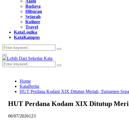
Alam
Budaya
Hiburan
Sejarah
Kuliner
Travel
KataLogika
KataKampus
Search
Search
for:
Primary
Menu
Search
Search
for:
Home
KataBerita
HUT Perdana Kodam XIX Ditutup Meriah, Turnamen Sepak 
HUT Perdana Kodam XIX Ditutup Meriah
06/07/2026
123