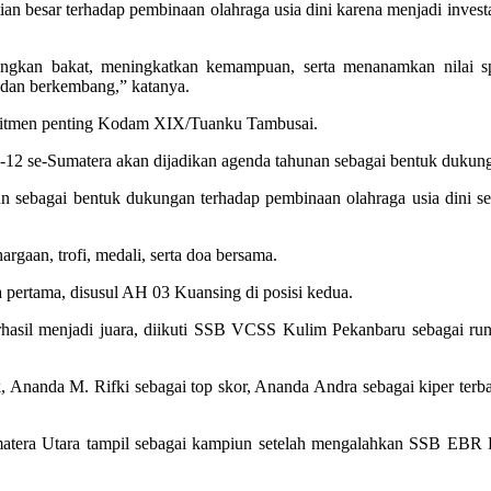
esar terhadap pembinaan olahraga usia dini karena menjadi investas
gkan bakat, meningkatkan kemampuan, serta menanamkan nilai spor
r dan berkembang,” katanya.
mitmen penting Kodam XIX/Tuanku Tambusai.
2 se-Sumatera akan dijadikan agenda tahunan sebagai bentuk dukung
un sebagai bentuk dukungan terhadap pembinaan olahraga usia dini sek
gaan, trofi, medali, serta doa bersama.
a pertama, disusul AH 03 Kuansing di posisi kedua.
hasil menjadi juara, diikuti SSB VCSS Kulim Pekanbaru sebagai run
k, Ananda M. Rifki sebagai top skor, Ananda Andra sebagai kiper te
tera Utara tampil sebagai kampiun setelah mengalahkan SSB EBR Peka