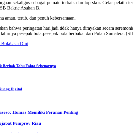
an sekaligus sebagai pemain terbaik dan top skor. Gelar pelatih t
 SSB Bakrie Asahan B.
na aman, tertib, dan penuh kebersamaan.
n bahwa peringatan hari jadi tidak hanya dirayakan secara seremonial
n lahirnya pesepak bola-pesepak bola berbakat dari Pulau Sumatera. (
 Bola
Usia Dini
ik Berhak Tahu Fakta Sebenarnya
uang Digital
seso: Humas Memiliki Peranan Penting
Pejabat Pemprov Riau