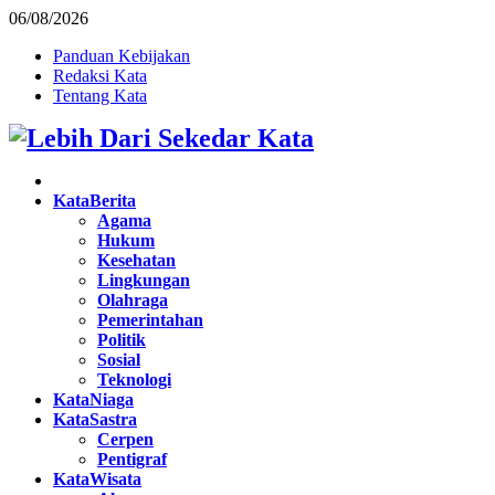
06/08/2026
Panduan Kebijakan
Redaksi Kata
Tentang Kata
Facebook
Twitter
Instagram
Pinterest
Youtube
KataBerita
Agama
Hukum
Kesehatan
Lingkungan
Olahraga
Pemerintahan
Politik
Sosial
Teknologi
KataNiaga
KataSastra
Cerpen
Pentigraf
KataWisata