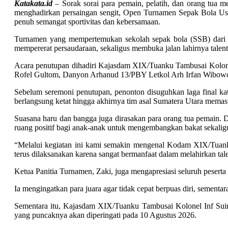
Katakata.id
– Sorak sorai para pemain, pelatih, dan orang tua 
menghadirkan persaingan sengit, Open Turnamen Sepak Bola U
penuh semangat sportivitas dan kebersamaan.
Turnamen yang mempertemukan sekolah sepak bola (SSB) dari ber
mempererat persaudaraan, sekaligus membuka jalan lahirnya tal
Acara penutupan dihadiri Kajasdam XIX/Tuanku Tambusai Kolone
Rofel Gultom, Danyon Arhanud 13/PBY Letkol Arh Irfan Wibowo, j
Sebelum seremoni penutupan, penonton disuguhkan laga final k
berlangsung ketat hingga akhirnya tim asal Sumatera Utara memasti
Suasana haru dan bangga juga dirasakan para orang tua pemain
ruang positif bagi anak-anak untuk mengembangkan bakat sekali
“Melalui kegiatan ini kami semakin mengenal Kodam XIX/Tuanku
terus dilaksanakan karena sangat bermanfaat dalam melahirkan talen
Ketua Panitia Turnamen, Zaki, juga mengapresiasi seluruh peserta 
Ia mengingatkan para juara agar tidak cepat berpuas diri, sementar
Sementara itu, Kajasdam XIX/Tuanku Tambusai Kolonel Inf Su
yang puncaknya akan diperingati pada 10 Agustus 2026.