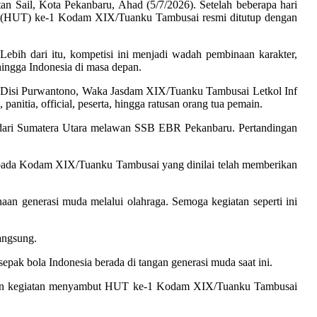
n Sail, Kota Pekanbaru, Ahad (5/7/2026). Setelah beberapa hari
n (HUT) ke-1 Kodam XIX/Tuanku Tambusai resmi ditutup dengan
ebih dari itu, kompetisi ini menjadi wadah pembinaan karakter,
ingga Indonesia di masa depan.
 Disi Purwantono, Waka Jasdam XIX/Tuanku Tambusai Letkol Inf
tia, official, peserta, hingga ratusan orang tua pemain.
 dari Sumatera Utara melawan SSB EBR Pekanbaru. Pertandingan
epada Kodam XIX/Tuanku Tambusai yang dinilai telah memberikan
n generasi muda melalui olahraga. Semoga kegiatan seperti ini
langsung.
sepak bola Indonesia berada di tangan generasi muda saat ini.
kaian kegiatan menyambut HUT ke-1 Kodam XIX/Tuanku Tambusai