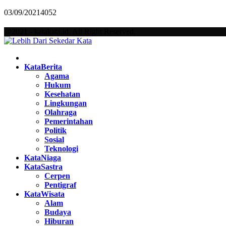
03/09/2021
4052
@2021 - katakata.id. All Right Reserved.
Facebook
Twitter
Instagram
Pinterest
Youtube
KataBerita
Agama
Hukum
Kesehatan
Lingkungan
Olahraga
Pemerintahan
Politik
Sosial
Teknologi
KataNiaga
KataSastra
Cerpen
Pentigraf
KataWisata
Alam
Budaya
Hiburan