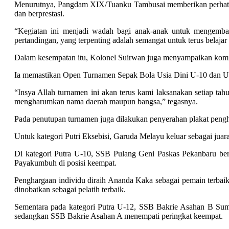
Menurutnya, Pangdam XIX/Tuanku Tambusai memberikan perhatian b
dan berprestasi.
“Kegiatan ini menjadi wadah bagi anak-anak untuk mengemban
pertandingan, yang terpenting adalah semangat untuk terus belaja
Dalam kesempatan itu, Kolonel Suirwan juga menyampaikan ko
Ia memastikan Open Turnamen Sepak Bola Usia Dini U-10 dan U-1
“Insya Allah turnamen ini akan terus kami laksanakan setiap tah
mengharumkan nama daerah maupun bangsa,” tegasnya.
Pada penutupan turnamen juga dilakukan penyerahan plakat penghar
Untuk kategori Putri Eksebisi, Garuda Melayu keluar sebagai juar
Di kategori Putra U-10, SSB Pulang Geni Paskas Pekanbaru ber
Payakumbuh di posisi keempat.
Penghargaan individu diraih Ananda Kaka sebagai pemain terbai
dinobatkan sebagai pelatih terbaik.
Sementara pada kategori Putra U-12, SSB Bakrie Asahan B Suma
sedangkan SSB Bakrie Asahan A menempati peringkat keempat.