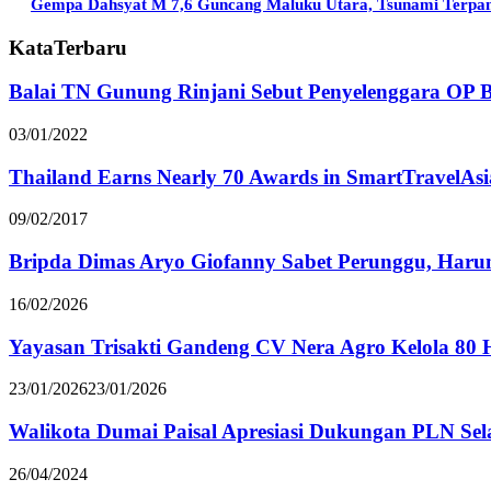
Gempa Dahsyat M 7,6 Guncang Maluku Utara, Tsunami Terpan
KataTerbaru
Balai TN Gunung Rinjani Sebut Penyelenggara OP Be
03/01/2022
Thailand Earns Nearly 70 Awards in SmartTravelAs
09/02/2017
Bripda Dimas Aryo Giofanny Sabet Perunggu, Har
16/02/2026
Yayasan Trisakti Gandeng CV Nera Agro Kelola 80 H
23/01/2026
23/01/2026
Walikota Dumai Paisal Apresiasi Dukungan PLN Se
26/04/2024