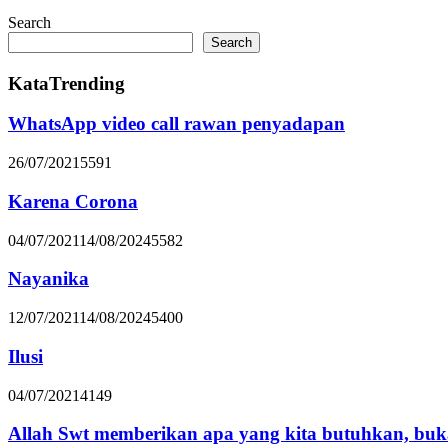
Search
Search
KataTrending
WhatsApp video call rawan penyadapan
26/07/2021
5591
Karena Corona
04/07/2021
14/08/2024
5582
Nayanika
12/07/2021
14/08/2024
5400
Ilusi
04/07/2021
4149
Allah Swt memberikan apa yang kita butuhkan, buk