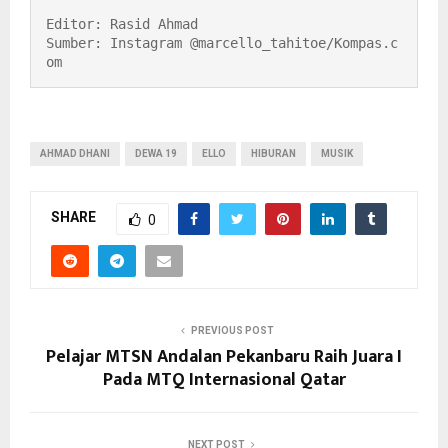
Editor: Rasid Ahmad

Sumber: Instagram @marcello_tahitoe/Kompas.c
om
AHMAD DHANI
DEWA 19
ELLO
HIBURAN
MUSIK
SHARE
0
PREVIOUS POST
Pelajar MTSN Andalan Pekanbaru Raih Juara I
Pada MTQ Internasional Qatar
NEXT POST