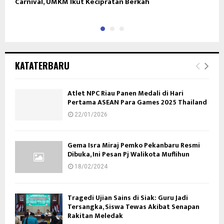
Carnival, UMKM Ikut Kecipratan Berkah
i
KATATERBARU
Atlet NPC Riau Panen Medali di Hari
Pertama ASEAN Para Games 2025 Thailand
22/01/2026
Gema Isra Miraj Pemko Pekanbaru Resmi
Dibuka, Ini Pesan Pj Walikota Muflihun
18/02/2024
Tragedi Ujian Sains di Siak: Guru Jadi
Tersangka, Siswa Tewas Akibat Senapan
Rakitan Meledak