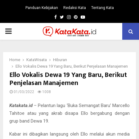
Panduan Kebijakan
Redaksi Kata
Tentang Kata
Facebook
Twitter
Instagram
Pinterest
Youtube
PRIMARY
MENU
Home
KataWisata
Hiburan
Ello Vokalis Dewa 19 Yang Baru, Berikut Penjelasan Manajemen
Ello Vokalis Dewa 19 Yang Baru, Berikut
Penjelasan Manajemen
01/03/2022
1008
Katakata.id
– Pelantun lagu ‘Buka Semangat Baru’ Marcello
Tahitoe atau yang akrab disapa Ello bergabung dengan
grup band Dewa 19.
Kabar ini dibagikan langsung oleh Ello melalui akun media