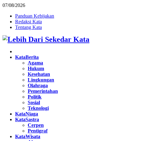
07/08/2026
Panduan Kebijakan
Redaksi Kata
Tentang Kata
Facebook
Twitter
Instagram
Pinterest
Youtube
KataBerita
Agama
Hukum
Kesehatan
Lingkungan
Olahraga
Pemerintahan
Politik
Sosial
Teknologi
KataNiaga
KataSastra
Cerpen
Pentigraf
KataWisata