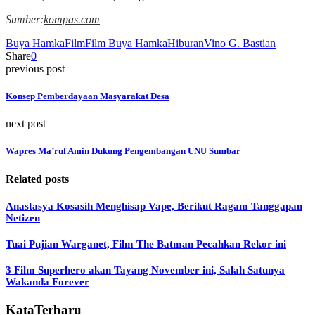
Sumber:
kompas.com
Buya Hamka
Film
Film Buya Hamka
Hiburan
Vino G. Bastian
Share
0
previous post
Konsep Pemberdayaan Masyarakat Desa
next post
Wapres Ma’ruf Amin Dukung Pengembangan UNU Sumbar
Related posts
Anastasya Kosasih Menghisap Vape, Berikut Ragam Tanggapan
Netizen
Tuai Pujian Warganet, Film The Batman Pecahkan Rekor ini
3 Film Superhero akan Tayang November ini, Salah Satunya
Wakanda Forever
KataTerbaru