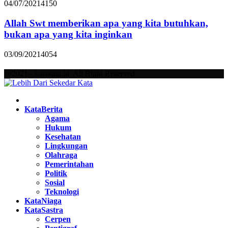
04/07/2021
4150
Allah Swt memberikan apa yang kita butuhkan,
bukan apa yang kita inginkan
03/09/2021
4054
@2021 - katakata.id. All Right Reserved.
Facebook
Twitter
Instagram
Pinterest
Youtube
KataBerita
Agama
Hukum
Kesehatan
Lingkungan
Olahraga
Pemerintahan
Politik
Sosial
Teknologi
KataNiaga
KataSastra
Cerpen