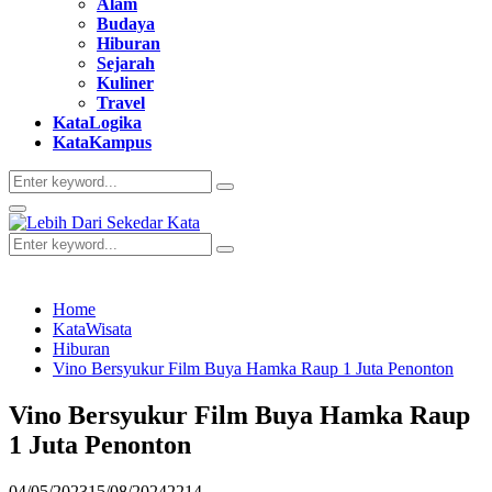
Alam
Budaya
Hiburan
Sejarah
Kuliner
Travel
KataLogika
KataKampus
Search
Search
for:
Primary
Menu
Search
Search
for:
Home
KataWisata
Hiburan
Vino Bersyukur Film Buya Hamka Raup 1 Juta Penonton
Vino Bersyukur Film Buya Hamka Raup
1 Juta Penonton
04/05/2023
15/08/2024
2214