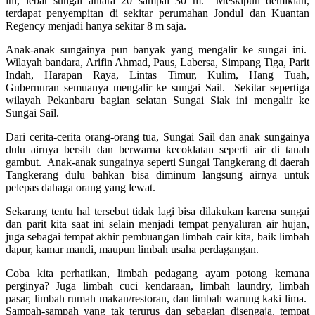
ini, lebar sungai antara 20 sampai 30 m. Meskipun demikian,
terdapat penyempitan di sekitar perumahan Jondul dan Kuantan
Regency menjadi hanya sekitar 8 m saja.
Anak-anak sungainya pun banyak yang mengalir ke sungai ini.
Wilayah bandara, Arifin Ahmad, Paus, Labersa, Simpang Tiga, Parit
Indah, Harapan Raya, Lintas Timur, Kulim, Hang Tuah,
Gubernuran semuanya mengalir ke sungai Sail. Sekitar sepertiga
wilayah Pekanbaru bagian selatan Sungai Siak ini mengalir ke
Sungai Sail.
Dari cerita-cerita orang-orang tua, Sungai Sail dan anak sungainya
dulu airnya bersih dan berwarna kecoklatan seperti air di tanah
gambut. Anak-anak sungainya seperti Sungai Tangkerang di daerah
Tangkerang dulu bahkan bisa diminum langsung airnya untuk
pelepas dahaga orang yang lewat.
Sekarang tentu hal tersebut tidak lagi bisa dilakukan karena sungai
dan parit kita saat ini selain menjadi tempat penyaluran air hujan,
juga sebagai tempat akhir pembuangan limbah cair kita, baik limbah
dapur, kamar mandi, maupun limbah usaha perdagangan.
Coba kita perhatikan, limbah pedagang ayam potong kemana
perginya? Juga limbah cuci kendaraan, limbah laundry, limbah
pasar, limbah rumah makan/restoran, dan limbah warung kaki lima.
Sampah-sampah yang tak terurus dan sebagian disengaja, tempat