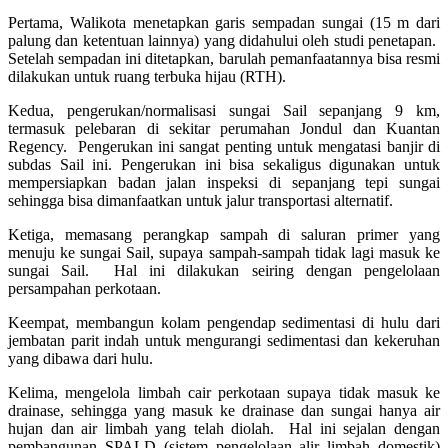
Pertama, Walikota menetapkan garis sempadan sungai (15 m dari
palung dan ketentuan lainnya) yang didahului oleh studi penetapan.
Setelah sempadan ini ditetapkan, barulah pemanfaatannya bisa resmi
dilakukan untuk ruang terbuka hijau (RTH).
Kedua, pengerukan/normalisasi sungai Sail sepanjang 9 km,
termasuk pelebaran di sekitar perumahan Jondul dan Kuantan
Regency. Pengerukan ini sangat penting untuk mengatasi banjir di
subdas Sail ini. Pengerukan ini bisa sekaligus digunakan untuk
mempersiapkan badan jalan inspeksi di sepanjang tepi sungai
sehingga bisa dimanfaatkan untuk jalur transportasi alternatif.
Ketiga, memasang perangkap sampah di saluran primer yang
menuju ke sungai Sail, supaya sampah-sampah tidak lagi masuk ke
sungai Sail. Hal ini dilakukan seiring dengan pengelolaan
persampahan perkotaan.
Keempat, membangun kolam pengendap sedimentasi di hulu dari
jembatan parit indah untuk mengurangi sedimentasi dan kekeruhan
yang dibawa dari hulu.
Kelima, mengelola limbah cair perkotaan supaya tidak masuk ke
drainase, sehingga yang masuk ke drainase dan sungai hanya air
hujan dan air limbah yang telah diolah. Hal ini sejalan dengan
pembangunan SPALD (sistem pengelolaan alir limbah domestik)