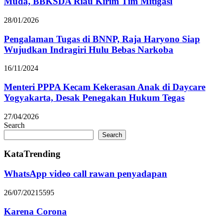
Muda, BBKSDA Riau Kirim Tim Mitigasi
28/01/2026
Pengalaman Tugas di BNNP, Raja Haryono Siap
Wujudkan Indragiri Hulu Bebas Narkoba
16/11/2024
Menteri PPPA Kecam Kekerasan Anak di Daycare
Yogyakarta, Desak Penegakan Hukum Tegas
27/04/2026
Search
Search
KataTrending
WhatsApp video call rawan penyadapan
26/07/2021
5595
Karena Corona