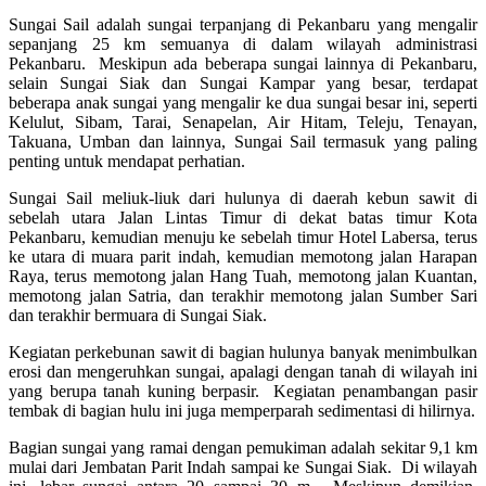
Sungai Sail adalah sungai terpanjang di Pekanbaru yang mengalir
sepanjang 25 km semuanya di dalam wilayah administrasi
Pekanbaru. Meskipun ada beberapa sungai lainnya di Pekanbaru,
selain Sungai Siak dan Sungai Kampar yang besar, terdapat
beberapa anak sungai yang mengalir ke dua sungai besar ini, seperti
Kelulut, Sibam, Tarai, Senapelan, Air Hitam, Teleju, Tenayan,
Takuana, Umban dan lainnya, Sungai Sail termasuk yang paling
penting untuk mendapat perhatian.
Sungai Sail meliuk-liuk dari hulunya di daerah kebun sawit di
sebelah utara Jalan Lintas Timur di dekat batas timur Kota
Pekanbaru, kemudian menuju ke sebelah timur Hotel Labersa, terus
ke utara di muara parit indah, kemudian memotong jalan Harapan
Raya, terus memotong jalan Hang Tuah, memotong jalan Kuantan,
memotong jalan Satria, dan terakhir memotong jalan Sumber Sari
dan terakhir bermuara di Sungai Siak.
Kegiatan perkebunan sawit di bagian hulunya banyak menimbulkan
erosi dan mengeruhkan sungai, apalagi dengan tanah di wilayah ini
yang berupa tanah kuning berpasir. Kegiatan penambangan pasir
tembak di bagian hulu ini juga memperparah sedimentasi di hilirnya.
Bagian sungai yang ramai dengan pemukiman adalah sekitar 9,1 km
mulai dari Jembatan Parit Indah sampai ke Sungai Siak. Di wilayah