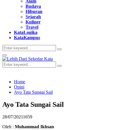
Alam
Budaya
Hiburan
Sejarah
Kuliner
Travel
KataLogika
KataKampus
Search
Search
for:
Primary
Menu
Search
Search
for:
Home
Opini
Ayo Tata Sungai Sail
Ayo Tata Sungai Sail
28/07/2021
1659
Oleh :
Muhammad Ikhsan