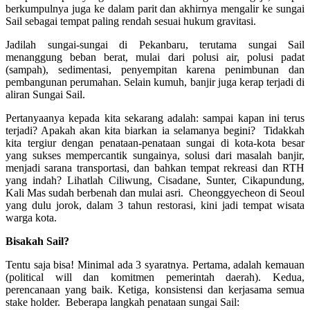
berkumpulnya juga ke dalam parit dan akhirnya mengalir ke sungai
Sail sebagai tempat paling rendah sesuai hukum gravitasi.
Jadilah sungai-sungai di Pekanbaru, terutama sungai Sail
menanggung beban berat, mulai dari polusi air, polusi padat
(sampah), sedimentasi, penyempitan karena penimbunan dan
pembangunan perumahan. Selain kumuh, banjir juga kerap terjadi di
aliran Sungai Sail.
Pertanyaanya kepada kita sekarang adalah: sampai kapan ini terus
terjadi? Apakah akan kita biarkan ia selamanya begini? Tidakkah
kita tergiur dengan penataan-penataan sungai di kota-kota besar
yang sukses mempercantik sungainya, solusi dari masalah banjir,
menjadi sarana transportasi, dan bahkan tempat rekreasi dan RTH
yang indah? Lihatlah Ciliwung, Cisadane, Sunter, Cikapundung,
Kali Mas sudah berbenah dan mulai asri. Cheonggyecheon di Seoul
yang dulu jorok, dalam 3 tahun restorasi, kini jadi tempat wisata
warga kota.
Bisakah Sail?
Tentu saja bisa! Minimal ada 3 syaratnya. Pertama, adalah kemauan
(political will dan komitmen pemerintah daerah). Kedua,
perencanaan yang baik. Ketiga, konsistensi dan kerjasama semua
stake holder. Beberapa langkah penataan sungai Sail: