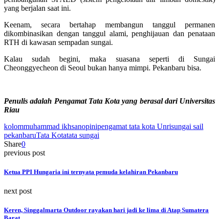
yang berjalan saat ini.
Keenam, secara bertahap membangun tanggul permanen
dikombinasikan dengan tanggul alami, penghijauan dan penataan
RTH di kawasan sempadan sungai.
Kalau sudah begini, maka suasana seperti di Sungai
Cheonggyecheon di Seoul bukan hanya mimpi. Pekanbaru bisa.
Penulis adalah Pengamat Tata Kota yang berasal dari Universitas
Riau
kolom
muhammad ikhsan
opini
pengamat tata kota Unri
sungai sail
pekanbaru
Tata Kota
tata sungai
Share
0
previous post
Ketua PPI Hungaria ini ternyata pemuda kelahiran Pekanbaru
next post
Keren, Singgalmarta Outdoor rayakan hari jadi ke lima di Atap Sumatera
Barat