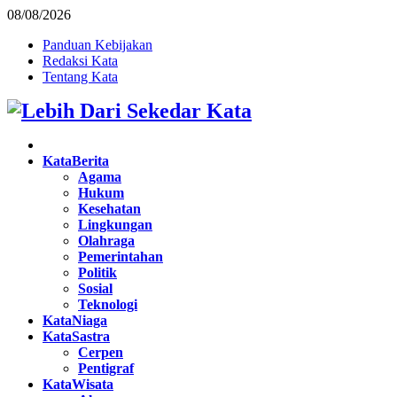
08/08/2026
Panduan Kebijakan
Redaksi Kata
Tentang Kata
Facebook
Twitter
Instagram
Pinterest
Youtube
KataBerita
Agama
Hukum
Kesehatan
Lingkungan
Olahraga
Pemerintahan
Politik
Sosial
Teknologi
KataNiaga
KataSastra
Cerpen
Pentigraf
KataWisata