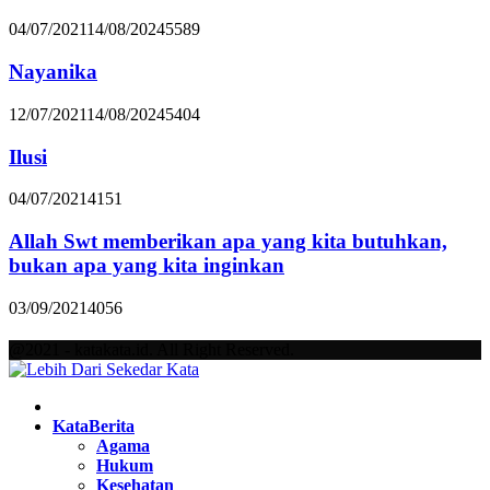
04/07/2021
14/08/2024
5589
Nayanika
12/07/2021
14/08/2024
5404
Ilusi
04/07/2021
4151
Allah Swt memberikan apa yang kita butuhkan,
bukan apa yang kita inginkan
03/09/2021
4056
@2021 - katakata.id. All Right Reserved.
Facebook
Twitter
Instagram
Pinterest
Youtube
KataBerita
Agama
Hukum
Kesehatan