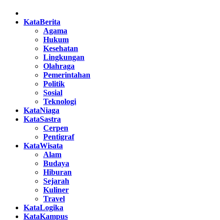
Facebook
Twitter
Instagram
Pinterest
Youtube
KataBerita
Agama
Hukum
Kesehatan
Lingkungan
Olahraga
Pemerintahan
Politik
Sosial
Teknologi
KataNiaga
KataSastra
Cerpen
Pentigraf
KataWisata
Alam
Budaya
Hiburan
Sejarah
Kuliner
Travel
KataLogika
KataKampus