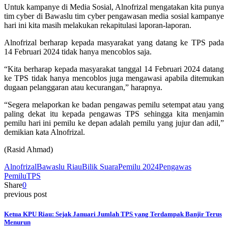
Untuk kampanye di Media Sosial, Alnofrizal mengatakan kita punya
tim cyber di Bawaslu tim cyber pengawasan media sosial kampanye
hari ini kita masih melakukan rekapitulasi laporan-laporan.
Alnofrizal berharap kepada masyarakat yang datang ke TPS pada
14 Februari 2024 tidak hanya mencoblos saja.
“Kita berharap kepada masyarakat tanggal 14 Februari 2024 datang
ke TPS tidak hanya mencoblos juga mengawasi apabila ditemukan
dugaan pelanggaran atau kecurangan,” harapnya.
“Segera melaporkan ke badan pengawas pemilu setempat atau yang
paling dekat itu kepada pengawas TPS sehingga kita menjamin
pemilu hari ini pemilu ke depan adalah pemilu yang jujur dan adil,”
demikian kata Alnofrizal.
(Rasid Ahmad)
Alnofrizal
Bawaslu Riau
Bilik Suara
Pemilu 2024
Pengawas
Pemilu
TPS
Share
0
previous post
Ketua KPU Riau: Sejak Januari Jumlah TPS yang Terdampak Banjir Terus
Menurun