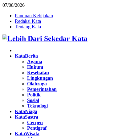
07/08/2026
Panduan Kebijakan
Redaksi Kata
Tentang Kata
Facebook
Twitter
Instagram
Pinterest
Youtube
KataBerita
Agama
Hukum
Kesehatan
Lingkungan
Olahraga
Pemerintahan
Politik
Sosial
Teknologi
KataNiaga
KataSastra
Cerpen
Pentigraf
KataWisata