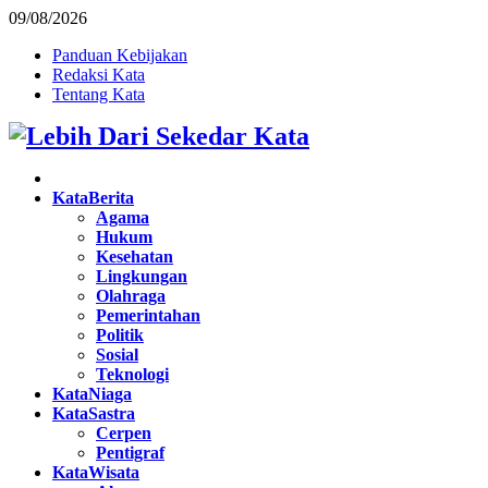
09/08/2026
Panduan Kebijakan
Redaksi Kata
Tentang Kata
Facebook
Twitter
Instagram
Pinterest
Youtube
KataBerita
Agama
Hukum
Kesehatan
Lingkungan
Olahraga
Pemerintahan
Politik
Sosial
Teknologi
KataNiaga
KataSastra
Cerpen
Pentigraf
KataWisata