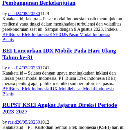
Pembangunan Berkelanjutan
by
rasid
24/08/2023
0
1129
Katakata.id, Jakarta – Pasar modal Indonesia masih menunjukkan
resiliensi yang tinggi dalam menghadapi turbulensi dan volatilitas
perekonomian saat ini. Sampai dengan 9 Agustus 2023, Indeks...
BEI
Bursa Efek Indonesia
KSEI
OJK
Pasar Modal Indonesia
Bisnis
BEI Luncurkan IDX Mobile Pada Hari Ulang
Tahun ke-31
by
rasid
14/07/2023
0
1741
Katakata.id – Selaras dengan upaya meningkatkan inklusi dan
literasi pasar modal Indonesia, PT Bursa Efek Indonesia (BEI)
merasa penting agar publik memiliki sumber informasi pasar...
BEI
Bursa Efek Indonesia
IDX Mobile
Pasar Modal Indonesia
Bisnis
RUPST KSEI Angkat Jajaran Direksi Periode
2023-2027
by
rasid
26/05/2023
0
1012
Katakata.id – PT Kustodian Sentral Efek Indonesia (KSEI) hari ini