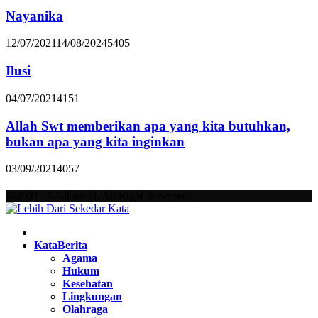
Nayanika
12/07/2021
14/08/2024
5405
Ilusi
04/07/2021
4151
Allah Swt memberikan apa yang kita butuhkan,
bukan apa yang kita inginkan
03/09/2021
4057
@2021 - katakata.id. All Right Reserved.
Facebook
Twitter
Instagram
Pinterest
Youtube
KataBerita
Agama
Hukum
Kesehatan
Lingkungan
Olahraga