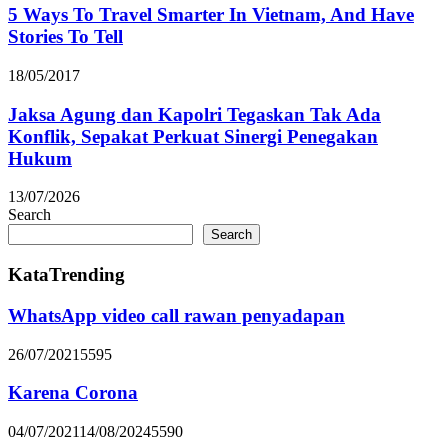
5 Ways To Travel Smarter In Vietnam, And Have
Stories To Tell
18/05/2017
Jaksa Agung dan Kapolri Tegaskan Tak Ada
Konflik, Sepakat Perkuat Sinergi Penegakan
Hukum
13/07/2026
Search
Search
KataTrending
WhatsApp video call rawan penyadapan
26/07/2021
5595
Karena Corona
04/07/2021
14/08/2024
5590