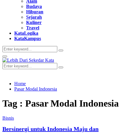
Alam
Budaya
Hiburan
Sejarah
Kuliner
Travel
KataLogika
KataKampus
Search
Search
for:
Primary
Menu
Search
Search
for:
Home
Pasar Modal Indonesia
Tag : Pasar Modal Indonesia
Bisnis
Bersinergi untuk Indonesia Maju dan