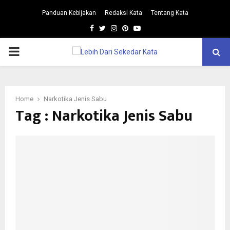
Panduan Kebijakan
Redaksi Kata
Tentang Kata
Facebook
Twitter
Instagram
Pinterest
Youtube
PRIMARY
MENU
Home
Narkotika Jenis Sabu
Tag : Narkotika Jenis Sabu