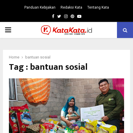
Panduan Kebijakan
Redaksi Kata
Tentang Kata
Facebook
Twitter
Instagram
Pinterest
Youtube
PRIMARY
MENU
Home
bantuan sosial
Tag : bantuan sosial