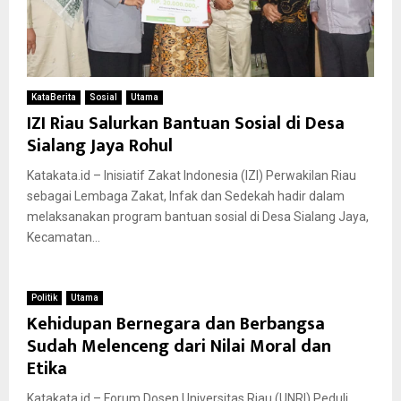
KataBerita
Sosial
Utama
IZI Riau Salurkan Bantuan Sosial di Desa
Sialang Jaya Rohul
Katakata.id – Inisiatif Zakat Indonesia (IZI) Perwakilan Riau
sebagai Lembaga Zakat, Infak dan Sedekah hadir dalam
melaksanakan program bantuan sosial di Desa Sialang Jaya,
Kecamatan...
Politik
Utama
Kehidupan Bernegara dan Berbangsa
Sudah Melenceng dari Nilai Moral dan
Etika
Katakata.id – Forum Dosen Universitas Riau (UNRI) Peduli