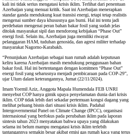
kali ini tidak serius mengatasi krisis iklim. Terlihat dari penentuan
Azerbaijan yang menuai kritik. Saat ini Azerbaijan menerapkan
standar ganda mendukung kuat transisi energi, tetapi tetap realistis
mengenai sumber daya khususnya gas bumi. Hal ini tentu jadi
perdebatan mengenai peran bahan bakar fosil yang sudah jelas
ditolak masyarakat sipil dan mendorong kebijakan “Phase Out”
energi fosil. Selain itu, Azerbaijan juga memiliki riwayat
pelanggaran HAM, tuduhan genosida, dan agresi militer terhadap
masyarakat Nagorno-Karabakh.
“Penunjukan Azerbaijan sebagai tuan rumah adalah keputusan
keliru karena Azerbaijan masih mendukung penggunaan bahan
bakar fosil. Hal ini bertentangan dengan komitmen “Phase Out”
energi fosil yang seharusnya menjadi pembicaraan pada COP-29”,
ujar Ulum dalam keterangannya, Jumat (22/11/2024).
Imam Yoemil Aziz, Anggota Mapala Humendala FEB UNRI
menyebut COP hanya gimik upaya penyelamatan dunia dari krisis
iklim. COP tidak lebih dari sekadar pertemuan kongsi dagang yang
melihat peluang bisnis dari situasi krisis iklim. Padahal
Intergovernmental Panel on Climate Change (IPCC), organisasi
internasional yang berfokus pada perubahan iklim pada laporan
sintesis tahun 2023 menyatakan bahwa upaya yang dilakukan
selama ini belum mampu mengatasi krisis iklim terlebih
tantangannya semakin besar akibat emisi gas rumah kaca yang terus