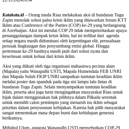
Katakata.id
– Orang muda Riau melakukan aksi di bundaran Tugu
Zapin menolak solusi palsu krisis iklim yang ditawarkan forum KTT
Iklim atau Conference of the Parties (COP) ke-29 yang berlangsung
di Azerbaijan. Aksi ini menilai COP 29 tidak memprioritaskan upaya
penanggulangan dampak krisis iklim, hal ini terlihat dari agenda
setiap negara masih didominasi oleh kepentingan elit, perusahaan
perusak lingkungan dan penyumbang emisi global. Hingga
pertemuan ke-29 hasilnya masih jauh dari solusi nyata dan
keseriusan untuk keluar dari krisis iklim.
Aksi yang diikuti oleh tiga organisasi mahasiswa pecinta alam
(Mapala) yaitu Wanapalhi USTI, Mapala Humendala FEB UNRI
dan Mapala Suluh FKIP UNRI sampaikan tuntutan keadilan iklim
melalui poster dan spanduk pada tiga sisi lampu lalu lintas di
bundaran Tugu Zapin. Selain menyampaikan tuntutan keadilan
iklim, peserta aksi juga turut mengingatkan masyarakat Riau untuk
bijak dalam menggunakan hak pilihnya dalam Pilkada serentak
untuk memilih calon pemimpin yang menaruh isu iklim sebagai
prioritas dalam penyusunan kebijakan. Karena hak pilih masyarakat
sangat menentukan masa depan bumi dan kehidupan generasi
berikutnya.
Miftahul Ulum, anggota Wanapalhi USTI menyebutkan COP-29