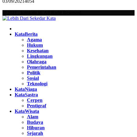
03/09/2021
4054
@2021 - katakata.id. All Right Reserved.
Facebook
Twitter
Instagram
Pinterest
Youtube
KataBerita
Agama
Hukum
Kesehatan
Lingkungan
Olahraga
Pemerintahan
Politik
Sosial
Teknologi
KataNiaga
KataSastra
Cerpen
Pentigraf
KataWisata
Alam
Budaya
Hiburan
Sejarah