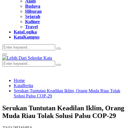
Alam
Budaya
Hiburan
Sejarah
Kuliner
Travel
KataLogika
KataKampus
Search
Search
for:
Primary
Menu
Search
Search
for:
Home
KataBerita
Serukan Tuntutan Keadilan Iklim, Orang Muda Riau Tolak
Solusi Palsu COP-29
Serukan Tuntutan Keadilan Iklim, Orang
Muda Riau Tolak Solusi Palsu COP-29
22/11/2024
1054