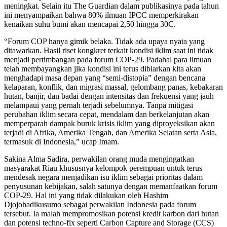
meningkat. Selain itu The Guardian dalam publikasinya pada tahun
ini menyampaikan bahwa 80% ilmuan IPCC memperkirakan
kenaikan suhu bumi akan mencapai 2,50 hingga 30C.
“Forum COP hanya gimik belaka. Tidak ada upaya nyata yang
ditawarkan. Hasil riset kongkret terkait kondisi iklim saat ini tidak
menjadi pertimbangan pada forum COP-29. Padahal para ilmuan
telah membayangkan jika kondisi ini terus dibiarkan kita akan
menghadapi masa depan yang “semi-distopia” dengan bencana
kelaparan, konflik, dan migrasi massal, gelombang panas, kebakaran
hutan, banjir, dan badai dengan intensitas dan frekuensi yang jauh
melampaui yang pernah terjadi sebelumnya. Tanpa mitigasi
perubahan iklim secara cepat, mendalam dan berkelanjutan akan
memperparah dampak buruk krisis iklim yang diproyeksikan akan
terjadi di Afrika, Amerika Tengah, dan Amerika Selatan serta Asia,
termasuk di Indonesia,” ucap Imam.
Sakina Alma Sadira, perwakilan orang muda mengingatkan
masyarakat Riau khususnya kelompok perempuan untuk terus
mendesak negara menjadikan isu iklim sebagai prioritas dalam
penyusunan kebijakan, salah satunya dengan memanfaatkan forum
COP-29. Hal ini yang tidak dilakukan oleh Hashim
Djojohadikusumo sebagai perwakilan Indonesia pada forum
tersebut. Ia malah mempromosikan potensi kredit karbon dari hutan
dan potensi techno-fix seperti Carbon Capture and Storage (CCS)