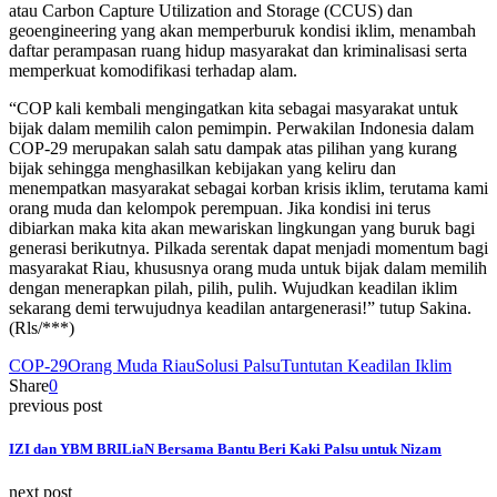
atau Carbon Capture Utilization and Storage (CCUS) dan
geoengineering yang akan memperburuk kondisi iklim, menambah
daftar perampasan ruang hidup masyarakat dan kriminalisasi serta
memperkuat komodifikasi terhadap alam.
“COP kali kembali mengingatkan kita sebagai masyarakat untuk
bijak dalam memilih calon pemimpin. Perwakilan Indonesia dalam
COP-29 merupakan salah satu dampak atas pilihan yang kurang
bijak sehingga menghasilkan kebijakan yang keliru dan
menempatkan masyarakat sebagai korban krisis iklim, terutama kami
orang muda dan kelompok perempuan. Jika kondisi ini terus
dibiarkan maka kita akan mewariskan lingkungan yang buruk bagi
generasi berikutnya. Pilkada serentak dapat menjadi momentum bagi
masyarakat Riau, khususnya orang muda untuk bijak dalam memilih
dengan menerapkan pilah, pilih, pulih. Wujudkan keadilan iklim
sekarang demi terwujudnya keadilan antargenerasi!” tutup Sakina.
(Rls/***)
COP-29
Orang Muda Riau
Solusi Palsu
Tuntutan Keadilan Iklim
Share
0
previous post
IZI dan YBM BRILiaN Bersama Bantu Beri Kaki Palsu untuk Nizam
next post