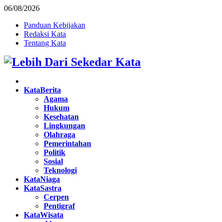
06/08/2026
Panduan Kebijakan
Redaksi Kata
Tentang Kata
Facebook
Twitter
Instagram
Pinterest
Youtube
KataBerita
Agama
Hukum
Kesehatan
Lingkungan
Olahraga
Pemerintahan
Politik
Sosial
Teknologi
KataNiaga
KataSastra
Cerpen
Pentigraf
KataWisata