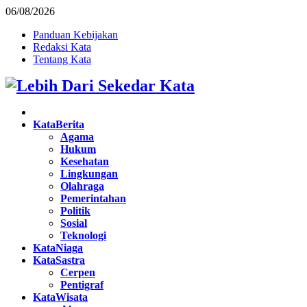
06/08/2026
Panduan Kebijakan
Redaksi Kata
Tentang Kata
Facebook
Twitter
Instagram
Pinterest
Youtube
KataBerita
Agama
Hukum
Kesehatan
Lingkungan
Olahraga
Pemerintahan
Politik
Sosial
Teknologi
KataNiaga
KataSastra
Cerpen
Pentigraf
KataWisata