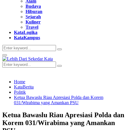
Alam
Budaya
Hiburan
Sejarah
Kuliner
Travel
KataLogika
KataKampus
Search
Search
for:
Primary
Menu
Search
Search
for:
Home
KataBerita
Politik
Ketua Bawaslu Riau Apresiasi Polda dan Korem
031/Wirabima yang Amankan PSU
Ketua Bawaslu Riau Apresiasi Polda dan
Korem 031/Wirabima yang Amankan