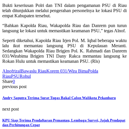
Bukti keseriusan Polri dan TNI dalam pengamanan PSU di Riau
telah ditunjukkan melalui pengerahan personelnya ke lokasi PSU di
empat Kabupaten tersebut.
“Bahkan Kapolda Riau, Wakapolda Riau dan Danrem pun turun
langsung ke lokasi untuk memastikan keamanan PSU,” tegas Alnof.
Seperti diketahui, Kapolda Riau Irjen Pol. M. Iqbal beberapa waktu
lalu ikut memantau langsung PSU di Kepulauan Meranti.
Sedangkan Wakapolda Riau Brigjen Pol. K. Rahmadi dan Danrem
031/Wirabima Brigjen TNI Dany Rakca memantau langsung ke
Rokan Hulu untuk memastikan keamanan PSU. (Rls)
Alnofrizal
Bawaslu Riau
Korem 031/Wira Bima
Polda
Riau
PSU
Rohul
Share
0
previous post
Andry Saputra Terima Surat Tugas Bakal Calon Walikota Pekanbaru
next post
KPU Siap Terima Pendaftaran Pemantau, Lembaga Survei, Jajak Pendapat
dan Perhitungan Cepat