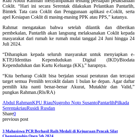
Riau Abdul Rahman menyampaikan tentang persiapan pelaksanaan
Coklit. “Hari ini secara Serentak dilakukan Pelantikan Pantarlih,
Bimtek Tata cara Coklit dan Penggunaan aplikasi e-Coklit, serta
apel Kesiapan Coklit di masing-masing PPK atau PPS,” katanya.
Rahmat mengatakan bahwa setelah dilantik dan diberikan
pembekalan, Pantarlih akan langsung melaksanakan Coklit kepada
masyarakat dari rumah ke rumah mulai tanggal 24 Juni hingga 24
Juli 2024.
“Diharapkan kepada seluruh masyarakat untuk menyiapkan e-
KTP,l/Identitas Kependudukan Digital (IKD)/Biodata
Kependudukan dan Kartu Keluarga (KK),” harapnya.
“Kita berharap Coklit bisa berjalan sesuai peraturan dan tercapai
target semua Pemilih tercoklit dalam 1 bulan ke depan. Agar daftar
pemilih kita nanti benar-benar Akurat, Mutakhir dan Valid,”
pungkas Rahman.(Rls/RA)
Abdul Rahman
KPU Riau
Nugroho Noto Susanto
Pantarlih
Pilkada
Serentak
riau
Rusidi Rusdan
Share
0
previous post
3 Mahasiswa PCR Berhasil Raih Medali di Kejuaraan Pencak Silat
Championship Open 5th 2024