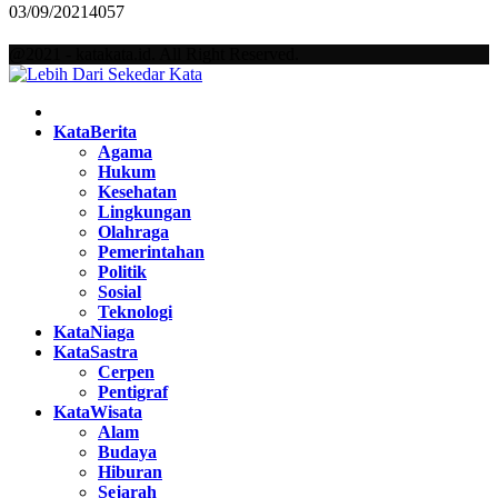
03/09/2021
4057
@2021 - katakata.id. All Right Reserved.
Facebook
Twitter
Instagram
Pinterest
Youtube
KataBerita
Agama
Hukum
Kesehatan
Lingkungan
Olahraga
Pemerintahan
Politik
Sosial
Teknologi
KataNiaga
KataSastra
Cerpen
Pentigraf
KataWisata
Alam
Budaya
Hiburan
Sejarah