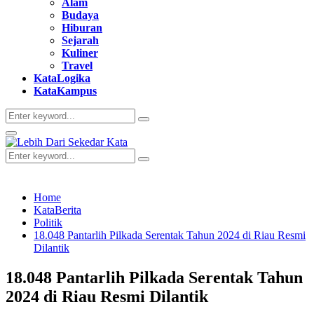
Alam
Budaya
Hiburan
Sejarah
Kuliner
Travel
KataLogika
KataKampus
Search
Search
for:
Primary
Menu
Search
Search
for:
Home
KataBerita
Politik
18.048 Pantarlih Pilkada Serentak Tahun 2024 di Riau Resmi
Dilantik
18.048 Pantarlih Pilkada Serentak Tahun
2024 di Riau Resmi Dilantik