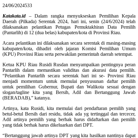
24/06/2024
533
Katakata.id
– Dalam rangka menyukseskan Pemilihan Kepala
Daerah (Pilkada) Serentak 2024, hari ini, senin (24/6/2024) telah
dilaksanakan pelantikan Petugas Pemuktakhiran Data Pemilih
(Pantarlih) di 12 (dua belas) kabupaten/kota di Provinsi Riau.
Acara pelantikan ini dilaksanakan secara serentak di masing-masing
kabupaten/kota, dihadiri oleh jajaran Komisi Pemilihan Umum
(KPU) Provinsi Riau serta perwakilan pemerintah daerah setempat.
Ketua KPU Riau Rusidi Rusdan menyampaikan pentingnya peran
Pantarlih dalam memastikan validitas dan akurasi data pemilih.
“Pelantikan Pantarlih secara serentak hari ini se- Provinsi Riau
menjadi momentum untuk memulai penyusunan daftar pemilih
untuk pemilihan Gubernur, Bupati dan Walikota sesuai dengan
slogan/tagline kita yang Bersih, Adil dan Bertanggung Jawab
(BERADAB),” katanya.
Artinya, kata Rusidi, kita memulai dari pendaftaran pemilih yang
betul-betul Bersih dari residu, tidak ada yg tertinggal dan tercecer,
Adil artinya pemilih yang berhak harus didaftarkan dan pemilih
yang tidak berhak harus dikeluarkan dari DPT.
“Bertanggung jawab artinya DPT yang kita hasilkan nantinya dapat