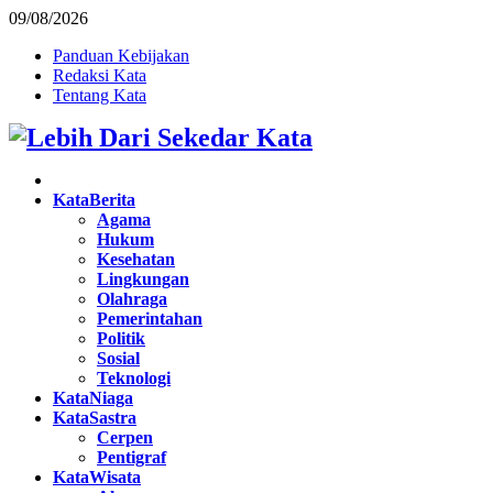
09/08/2026
Panduan Kebijakan
Redaksi Kata
Tentang Kata
Facebook
Twitter
Instagram
Pinterest
Youtube
KataBerita
Agama
Hukum
Kesehatan
Lingkungan
Olahraga
Pemerintahan
Politik
Sosial
Teknologi
KataNiaga
KataSastra
Cerpen
Pentigraf
KataWisata