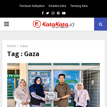
Panduan Kebijakan
Redaksi Kata
Tentang Kata
Facebook
Twitter
Instagram
Pinterest
Youtube
PRIMARY
MENU
Home
Gaza
Tag : Gaza