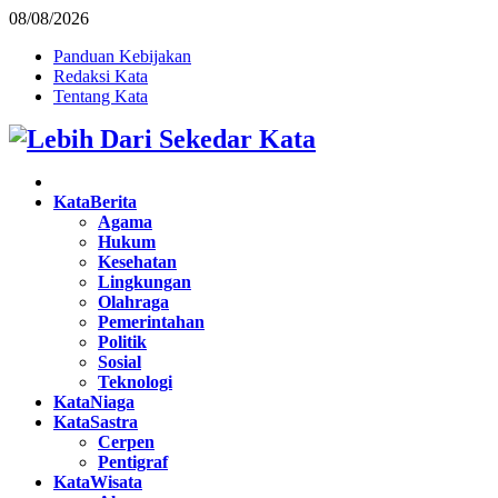
08/08/2026
Panduan Kebijakan
Redaksi Kata
Tentang Kata
Facebook
Twitter
Instagram
Pinterest
Youtube
KataBerita
Agama
Hukum
Kesehatan
Lingkungan
Olahraga
Pemerintahan
Politik
Sosial
Teknologi
KataNiaga
KataSastra
Cerpen
Pentigraf
KataWisata