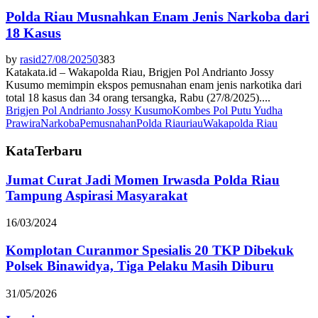
Polda Riau Musnahkan Enam Jenis Narkoba dari
18 Kasus
by
rasid
27/08/2025
0
383
Katakata.id – Wakapolda Riau, Brigjen Pol Andrianto Jossy
Kusumo memimpin ekspos pemusnahan enam jenis narkotika dari
total 18 kasus dan 34 orang tersangka, Rabu (27/8/2025)....
Brigjen Pol Andrianto Jossy Kusumo
Kombes Pol Putu Yudha
Prawira
Narkoba
Pemusnahan
Polda Riau
riau
Wakapolda Riau
KataTerbaru
Jumat Curat Jadi Momen Irwasda Polda Riau
Tampung Aspirasi Masyarakat
16/03/2024
Komplotan Curanmor Spesialis 20 TKP Dibekuk
Polsek Binawidya, Tiga Pelaku Masih Diburu
31/05/2026