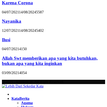
Karena Corona
04/07/2021
14/08/2024
5587
Nayanika
12/07/2021
14/08/2024
5402
Ilusi
04/07/2021
4150
Allah Swt memberikan apa yang kita butuhkan,
bukan apa yang kita inginkan
03/09/2021
4054
@2021 - katakata.id. All Right Reserved.
Facebook
Twitter
Instagram
Pinterest
Youtube
KataBerita
Agama