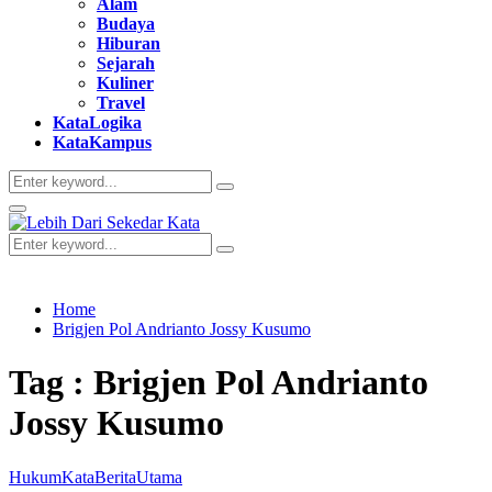
Alam
Budaya
Hiburan
Sejarah
Kuliner
Travel
KataLogika
KataKampus
Search
Search
for:
Primary
Menu
Search
Search
for:
Home
Brigjen Pol Andrianto Jossy Kusumo
Tag : Brigjen Pol Andrianto
Jossy Kusumo
Hukum
KataBerita
Utama