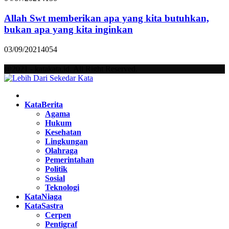
Allah Swt memberikan apa yang kita butuhkan,
bukan apa yang kita inginkan
03/09/2021
4054
@2021 - katakata.id. All Right Reserved.
Facebook
Twitter
Instagram
Pinterest
Youtube
KataBerita
Agama
Hukum
Kesehatan
Lingkungan
Olahraga
Pemerintahan
Politik
Sosial
Teknologi
KataNiaga
KataSastra
Cerpen
Pentigraf