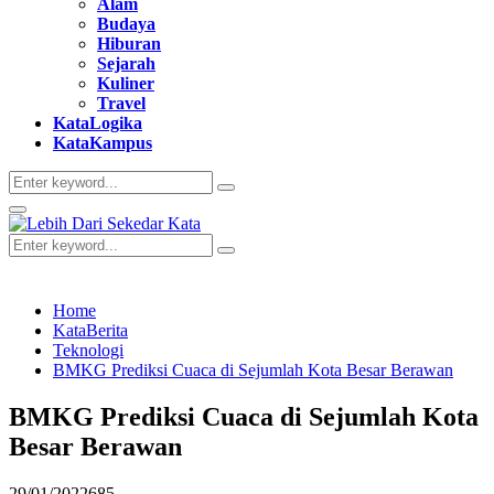
Alam
Budaya
Hiburan
Sejarah
Kuliner
Travel
KataLogika
KataKampus
Search
Search
for:
Primary
Menu
Search
Search
for:
Home
KataBerita
Teknologi
BMKG Prediksi Cuaca di Sejumlah Kota Besar Berawan
BMKG Prediksi Cuaca di Sejumlah Kota
Besar Berawan
29/01/2022
685