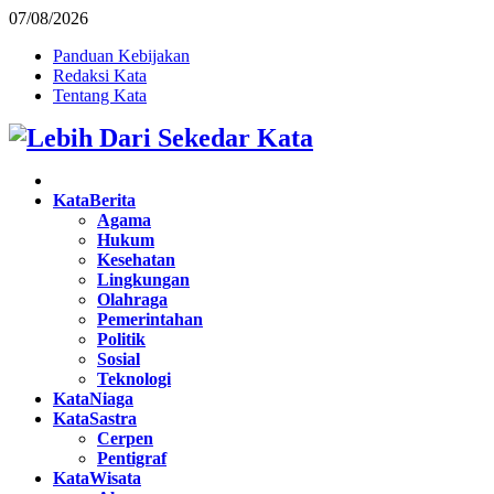
07/08/2026
Panduan Kebijakan
Redaksi Kata
Tentang Kata
Facebook
Twitter
Instagram
Pinterest
Youtube
KataBerita
Agama
Hukum
Kesehatan
Lingkungan
Olahraga
Pemerintahan
Politik
Sosial
Teknologi
KataNiaga
KataSastra
Cerpen
Pentigraf
KataWisata