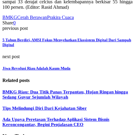
sampai 33 derajat celcius dan kelembapannya berkisar 55 hingga
100 persen. (Editor: Rasid Ahmad)
BMKG
Cerah Berawan
Prakira Cuaca
Share
0
previous post
5 Tahun Berdiri, AMSI Fokus Menyehatkan Ekosistem Digital Dari Sampah
Digital
next post
Jiwa Revolusi Riau Adalah Kaum Muda
Related posts
BMKG Riau: Dua Titik Panas Terpantau, Hujan Ringan hingga
Sedang Guyur Sejumlah Wilayah
Tips Melindungi Diri Dari Kejahatan Siber
Ada Upaya Peretasan Terhadap Aplikasi Sistem Bisnis
Keroncongantar, Begini Penjalasan CEO