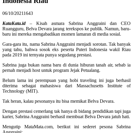
Indonesia Riau
06/10/2021
1643
KataKata.id
– Kisah asmara Sabrina Anggraini dan CEO
Ruangguru, Belva Devara jarang terekspos ke publik. Namun, baru-
baru ini mereka mengabadikan momen lamaran di media sosial.
Gara-gara itu, nama Sabrina Anggraini menjadi sorotan. Tak banyak
yang tahu, bahwa sosok eks peserta Puteri Indonesia wakil Riau
pada 2019 ini ternyata punya segudang prestasi.
Sabrina juga bukan nama baru di dunia hiburan tanah air, sebab ia
pernah menjadi host untuk program Jejak Petualang.
Belum lama ini perempuan yang hobi traveling ini juga berhasil
diterima sebagai mahasiswa dari Massachusetts Institute of
Technology (MIT).
Tak heran, kalau pesonanya itu bisa memikat Belva Devara.
Dengan prestasi cemerlang tak hanya di bidang pendidikan tapi juga
karier, Sabrina Anggraini berhasil membuat Belva Devara jatuh hati.
Mengutip MataMata.com, berikut ini sederet pesona Sabrina
Anggraini: