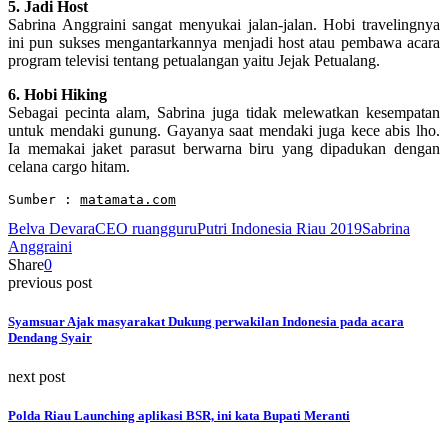
5. Jadi Host
Sabrina Anggraini sangat menyukai jalan-jalan. Hobi travelingnya
ini pun sukses mengantarkannya menjadi host atau pembawa acara
program televisi tentang petualangan yaitu Jejak Petualang.
6. Hobi Hiking
Sebagai pecinta alam, Sabrina juga tidak melewatkan kesempatan
untuk mendaki gunung. Gayanya saat mendaki juga kece abis lho.
Ia memakai jaket parasut berwarna biru yang dipadukan dengan
celana cargo hitam.
Sumber : 
matamata.com
Belva Devara
CEO ruangguru
Putri Indonesia Riau 2019
Sabrina
Anggraini
Share
0
previous post
Syamsuar Ajak masyarakat Dukung perwakilan Indonesia pada acara
Dendang Syair
next post
Polda Riau Launching aplikasi BSR, ini kata Bupati Meranti