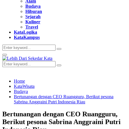
Alam
Budaya
Hiburan
Sejarah
Kuliner
Travel
KataLogika
KataKampus
Search
Search
for:
Primary
Menu
Search
Search
for:
Home
KataWisata
Budaya
Bertunangan dengan CEO Ruangguru, Berikut pesona
Sabrina Anggraini Putri Indonesia Riau
Bertunangan dengan CEO Ruangguru,
Berikut pesona Sabrina Anggraini Putri