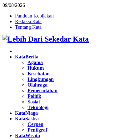
09/08/2026
Panduan Kebijakan
Redaksi Kata
Tentang Kata
Facebook
Twitter
Instagram
Pinterest
Youtube
KataBerita
Agama
Hukum
Kesehatan
Lingkungan
Olahraga
Pemerintahan
Politik
Sosial
Teknologi
KataNiaga
KataSastra
Cerpen
Pentigraf
KataWisata