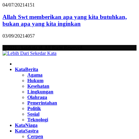
04/07/2021
4151
Allah Swt memberikan apa yang kita butuhkan,
bukan apa yang kita inginkan
03/09/2021
4057
@2021 - katakata.id. All Right Reserved.
Facebook
Twitter
Instagram
Pinterest
Youtube
KataBerita
Agama
Hukum
Kesehatan
Lingkungan
Olahraga
Pemerintahan
Politik
Sosial
Teknologi
KataNiaga
KataSastra
Cerpen