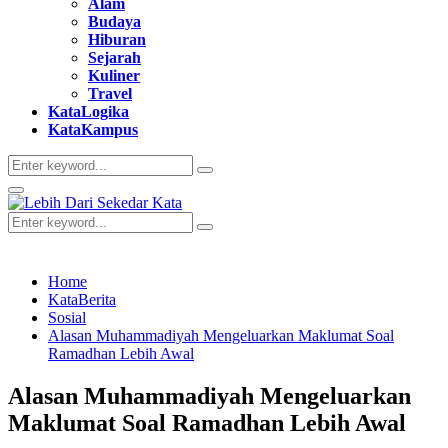
Alam
Budaya
Hiburan
Sejarah
Kuliner
Travel
KataLogika
KataKampus
Search
Search
for:
Primary
Menu
Search
Search
for:
Home
KataBerita
Sosial
Alasan Muhammadiyah Mengeluarkan Maklumat Soal
Ramadhan Lebih Awal
Alasan Muhammadiyah Mengeluarkan
Maklumat Soal Ramadhan Lebih Awal