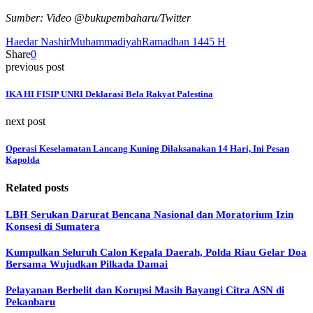
Sumber: Video @bukupembaharu/Twitter
Haedar Nashir
Muhammadiyah
Ramadhan 1445 H
Share
0
previous post
IKA HI FISIP UNRI Deklarasi Bela Rakyat Palestina
next post
Operasi Keselamatan Lancang Kuning Dilaksanakan 14 Hari, Ini Pesan
Kapolda
Related posts
LBH Serukan Darurat Bencana Nasional dan Moratorium Izin
Konsesi di Sumatera
Kumpulkan Seluruh Calon Kepala Daerah, Polda Riau Gelar Doa
Bersama Wujudkan Pilkada Damai
Pelayanan Berbelit dan Korupsi Masih Bayangi Citra ASN di
Pekanbaru