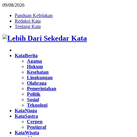
09/08/2026
Panduan Kebijakan
Redaksi Kata
Tentang Kata
Facebook
Twitter
Instagram
Pinterest
Youtube
KataBerita
Agama
Hukum
Kesehatan
Lingkungan
Olahraga
Pemerintahan
Politik
Sosial
Teknologi
KataNiaga
KataSastra
Cerpen
Pentigraf
KataWisata