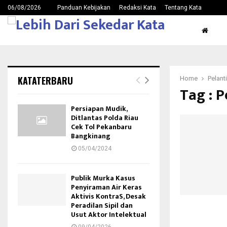
06/08/2026
Panduan Kebijakan
Redaksi Kata
Tentang Kata
KATATERBARU
Home
Pelant
Tag : 
Persiapan Mudik,
Ditlantas Polda Riau
Cek Tol Pekanbaru
Bangkinang
05/04/2024
Publik Murka Kasus
Penyiraman Air Keras
Aktivis KontraS, Desak
Peradilan Sipil dan
Usut Aktor Intelektual