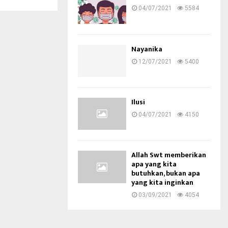
04/07/2021
5584
Nayanika
12/07/2021
5400
Ilusi
04/07/2021
4150
Allah Swt memberikan
apa yang kita
butuhkan, bukan apa
yang kita inginkan
03/09/2021
4054