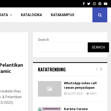
Facebook
Twitter
Instagra
Pinter
Yo
SATA
KATALOGIKA
KATAKAMPUS
Search
SEARCH
Pelantikan
KATATRENDING
lamic
WhatsApp video call
rawan penyadapan
Perwakilan Riau
26/07/2021
5591
 & Pelantikan
/2/2025).
Karena Corona