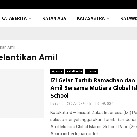
KATABERITA
KATANIAGA
KATASASTRA
KATAWI
ikan Amil
Pelantikan Amil
Agama
KataBerita
Utama
IZI Gelar Tarhib Ramadhan dan 
Amil Bersama Mutiara Global Is
School
by
rasid
27/02/2025
0
836
Katakata.id – Inisiatif Zakat Indonesia (IZI) 
sukses menyelenggarakan Tarhib Ramadhan
Amil Mutiara Global Islamic School, Rabu (26
Acara ini bertujuan untuk...