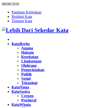
08/08/2026
Panduan Kebijakan
Redaksi Kata
Tentang Kata
Facebook
Twitter
Instagram
Pinterest
Youtube
KataBerita
Agama
Hukum
Kesehatan
Lingkungan
Olahraga
Pemerintahan
Politik
Sosial
Teknologi
KataNiaga
KataSastra
Cerpen
Pentigraf
KataWisata