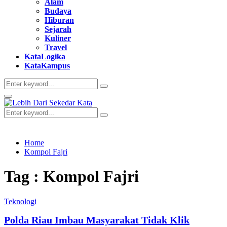
Alam
Budaya
Hiburan
Sejarah
Kuliner
Travel
KataLogika
KataKampus
Search
Search
for:
Primary
Menu
Search
Search
for:
Home
Kompol Fajri
Tag : Kompol Fajri
Teknologi
Polda Riau Imbau Masyarakat Tidak Klik