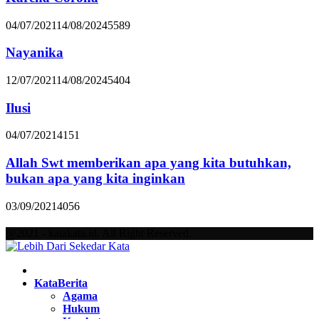
04/07/2021
14/08/2024
5589
Nayanika
12/07/2021
14/08/2024
5404
Ilusi
04/07/2021
4151
Allah Swt memberikan apa yang kita butuhkan,
bukan apa yang kita inginkan
03/09/2021
4056
@2021 - katakata.id. All Right Reserved.
Facebook
Twitter
Instagram
Pinterest
Youtube
KataBerita
Agama
Hukum