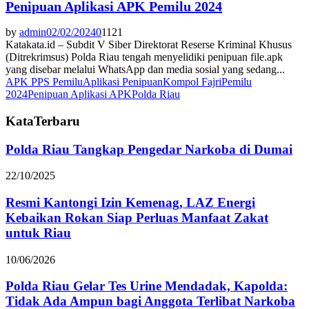
Penipuan Aplikasi APK Pemilu 2024
by
admin
02/02/2024
0
1121
Katakata.id – Subdit V Siber Direktorat Reserse Kriminal Khusus
(Ditrekrimsus) Polda Riau tengah menyelidiki penipuan file.apk
yang disebar melalui WhatsApp dan media sosial yang sedang...
APK PPS Pemilu
Aplikasi Penipuan
Kompol Fajri
Pemilu
2024
Penipuan Aplikasi APK
Polda Riau
KataTerbaru
Polda Riau Tangkap Pengedar Narkoba di Dumai
22/10/2025
Resmi Kantongi Izin Kemenag, LAZ Energi
Kebaikan Rokan Siap Perluas Manfaat Zakat
untuk Riau
10/06/2026
Polda Riau Gelar Tes Urine Mendadak, Kapolda:
Tidak Ada Ampun bagi Anggota Terlibat Narkoba