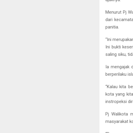
Menurut Pj Wa
dari kecamat
panitia.
“Ini merupaka
Ini bukti kese
saling siku, t
Ia mengajak d
berperilaku is
“Kalau kita b
kota yang kit
instropeksi dir
Pj Walikota 
masyarakat ko