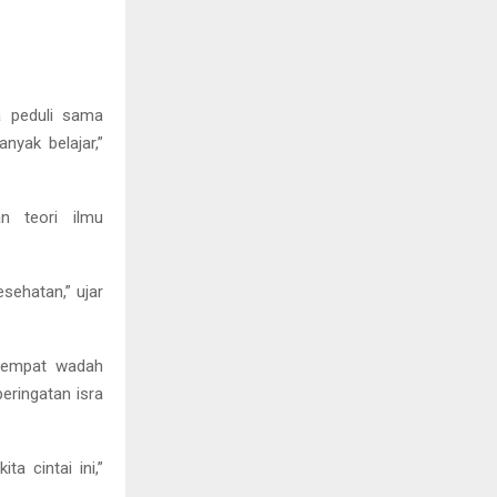
ya peduli sama
nyak belajar,”
n teori ilmu
sehatan,” ujar
tempat wadah
eringatan isra
 cintai ini,”