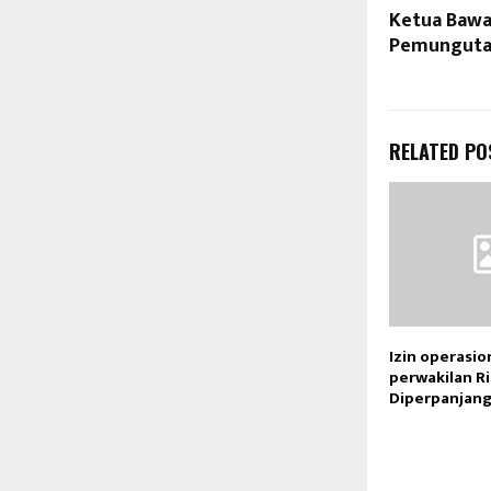
Ketua Bawa
Pemungutan
RELATED PO
Izin operasio
perwakilan R
Diperpanjan