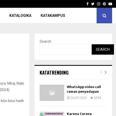
Facebook
Twitter
Instagra
Pinter
Yo
KATALOGIKA
KATAKAMPUS
Search
SEARCH
KATATRENDING
ra Miraj Nabi
WhatsApp video call
2024).
rawan penyadapan
26/07/2021
5595
ita bisa hadir
Karena Corona