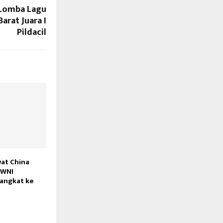
 Lomba Lagu
arat Juara I
Pildacil
at China
 WNI
rangkat ke