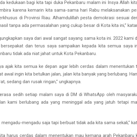
ada kedukaan bagi kita tapi duka Pekanbaru malam ini Insya Allah kit
embira karena kemarin kita sama-sama hari Rabu melaksanakan pe
terkhusus di Provinsi Riau. Alhamdulillah pesta demokrasi sesuai 
hasil tanpa ada permasalahan yang cukup besar di Kota kita ini,” kata
ungkapkan saya dari awal sangat sayang sama kota ini. 2022 kami di
s bersepakat dan terus saya sampaikan kepada kita semua saya in
nbaru tidak ada niat jahat untuk Kota Pekanbaru.
ya ajak kita semua ke depan agar lebih cerdas dalam menentukan tu
t awal ingin kita betulkan jalan, jalan kita banyak yang berlubang. H
rat, sedang dan rusak ringan,” ungkapnya.
erasa sedih setiap malam saya di DM di WhatsApp oleh masyaraka
alan kami berlubang ada yang meninggal ada yang jatuh tetapi ma
mengadu-mengadu saja tapi berbuat tidak ada kita sama sekali,” ka
kita harus cerdas dalam menentukan mau kemana arah Pekanbaru k