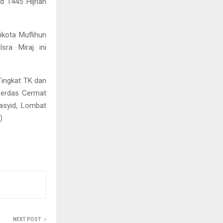
 1445 Hijriah
kota Muflihun
ra Miraj ini
Tingkat TK dan
Cerdas Cermat
asyid, Lombat
)
NEXT POST