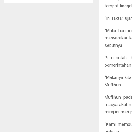
tempat tinggal
“Ini fakta,” uja
“Mulai hari i
masyarakat ko
sebutnya.
Pemerintah 
pemerintahan d
“Makanya kita
Muflihun.
Muflihun pa
masyarakat me
miraj ini mari
“Kami membuk
ajaknya.