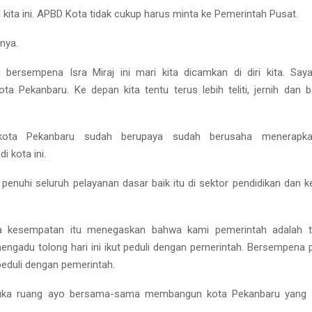
 kita ini. APBD Kota tidak cukup harus minta ke Pemerintah Pusat.
rnya.
ni bersempena Isra Miraj ini mari kita dicamkan di diri kita. Sa
ta Pekanbaru. Ke depan kita tentu terus lebih teliti, jernih dan ba
kota Pekanbaru sudah berupaya sudah berusaha menerapka
i kota ini.
 penuhi seluruh pelayanan dasar baik itu di sektor pendidikan dan ke
da kesempatan itu menegaskan bahwa kami pemerintah adalah 
ngadu tolong hari ini ikut peduli dengan pemerintah. Bersempena p
 peduli dengan pemerintah.
a ruang ayo bersama-sama membangun kota Pekanbaru yang kita