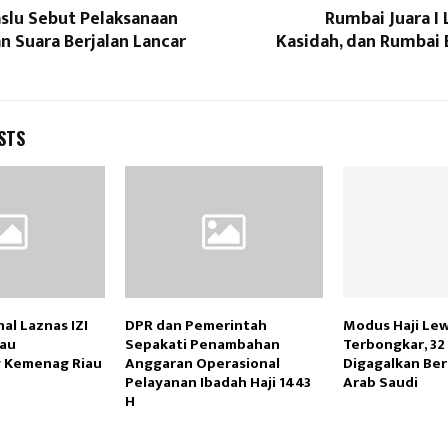
slu Sebut Pelaksanaan
Rumbai Juara I
 Suara Berjalan Lancar
Kasidah, dan Rumbai B
STS
nal Laznas IZI
DPR dan Pemerintah
Modus Haji Lew
iau
Sepakati Penambahan
Terbongkar, 32
g Kemenag Riau
Anggaran Operasional
Digagalkan Be
Pelayanan Ibadah Haji 1443
Arab Saudi
H