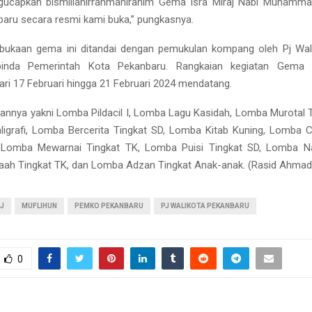
ucapkan bismillahirrahmanirahim Gema Isra Miraj Nabi Muhammad
ru secara resmi kami buka,” pungkasnya.
bukaan gema ini ditandai dengan pemukulan kompang oleh Pj Wali
inda Pemerintah Kota Pekanbaru. Rangkaian kegiatan Gema Is
ari 17 Februari hingga 21 Februari 2024 mendatang.
annya yakni Lomba Pildacil I, Lomba Lagu Kasidah, Lomba Murotal 
ligrafi, Lomba Bercerita Tingkat SD, Lomba Kitab Kuning, Lomba 
 Lomba Mewarnai Tingkat TK, Lomba Puisi Tingkat SD, Lomba N
aah Tingkat TK, dan Lomba Adzan Tingkat Anak-anak. (Rasid Ahmad
AJ
MUFLIHUN
PEMKO PEKANBARU
PJ WALIKOTA PEKANBARU
0