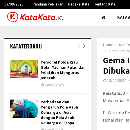
09/08/2026
Panduan Kebijakan
Redaksi Kata
Tentang Kata
KATAB
KATATERBARU
Home
KataBe
Gema Isra Mi
Gema I
Personel Polda Riau
Dibuka
Gelar Yasinan Rutin dan
Pelatihan Mengurus
Jenazah
18/02/2024
24/09/2025
Katakata.id
– 
Muhammad SAW 
Perbedaan dan
Pengaruh Pola Asuh
Keluarga di Asia
Pj Walikota P
dengan Pola Asuh
ramai disini t
Keluarga di Eropa