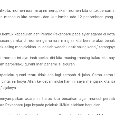
likota, momen isra miraj ini merupakan momen kita untuk bersama
an manapun kita bersatu dan ikut lomba ada 12 perlombaan yang d
n bentuk kepedulian dari Pemko Pekanbaru pada syiar agama di kota 
riusan pemko di momen gema isra miraj ini kita berinteraksi, bersil
idak saling menjelekkan. ini adalah wadah untuk saling kenal,” terangnya
i momen ini ayo instropeksi diri kita masing-masing kalau kita say
lam berperilaku qurani mari pahami isi alquran.
erperilaku qurani tentu tidak ada lagi sampah di jalan. Sama-sama k
a cintai ini Insya Allah ke depan mulai hari ini saya mengajak kita 
i,” ajaknya.
menyampaikan acara ini harus kita besarkan agar muncul persat
ta Pekanbaru juga kepada pelakuk UMKM silahkan berjualan.