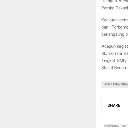
“Dengan meng
Pemko Pekanba
Kegiatan pem
dan Forkomp
berlangsung d
Adapun kegiat
SD, Lomba Ka
Tingkat SMP,
Shalat Berjam
GEMA ISRA MIR
SHARE
PREVIOUS POST