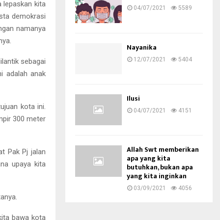
a lepaskan kita
04/07/2021
5589
sta demokrasi
dengan namanya
nya.
Nayanika
12/07/2021
5404
lantik sebagai
i adalah anak
Ilusi
juan kota ini.
04/07/2021
4151
ampir 300 meter
Allah Swt memberikan
t Pak Pj jalan
apa yang kita
na upaya kita
butuhkan, bukan apa
yang kita inginkan
03/09/2021
4056
tanya.
ita bawa kota