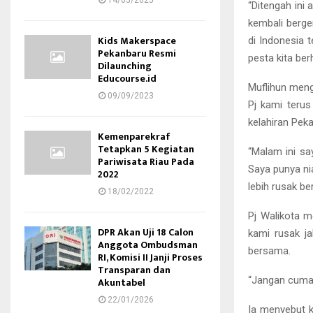
14/05/2025
“Ditengah ini 
kembali berg
Kids Makerspace
di Indonesia 
Pekanbaru Resmi
pesta kita ber
Dilaunching
Educourse.id
Muflihun meng
09/09/2023
Pj kami teru
kelahiran Peka
Kemenparekraf
Tetapkan 5 Kegiatan
“Malam ini sa
Pariwisata Riau Pada
Saya punya nia
2022
lebih rusak be
18/02/2022
Pj Walikota m
DPR Akan Uji 18 Calon
kami rusak j
Anggota Ombudsman
bersama.
RI, Komisi II Janji Proses
Transparan dan
“Jangan cuma 
Akuntabel
22/01/2026
Ia menyebut 